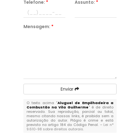
Telefone:
*
Assunto:
*
Mensagem:
*
Enviar
O texto acima "
Aluguel de Empilhadeira a
Combustão na Vila Guilherme
" é de direito
reservado. Sua reprodução, parcial ou total,
mesmo citando nossos links, é proibida sem a
autorização do autor. Plágio é crime e está
previsto no artigo 184 do Código Penal. –
Lei n°
9.610-98 sobre direitos autorais
.