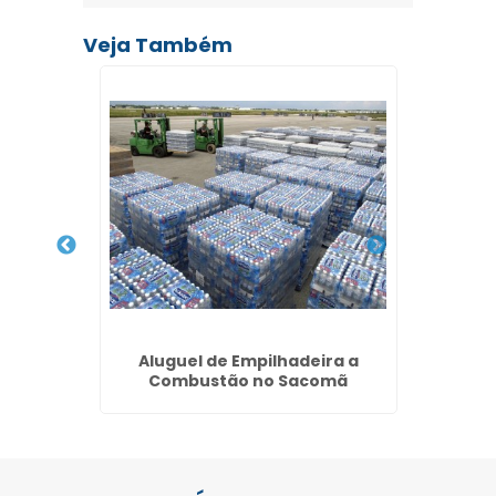
Veja Também
m São
Aluguel de Empilhadeira a
Manute
Combustão no Sacomã