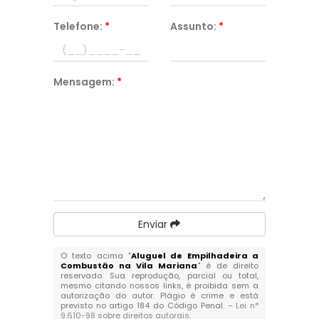
Telefone:
*
Assunto:
*
Mensagem:
*
Enviar
O texto acima "
Aluguel de Empilhadeira a
Combustão na Vila Mariana
" é de direito
reservado. Sua reprodução, parcial ou total,
mesmo citando nossos links, é proibida sem a
autorização do autor. Plágio é crime e está
previsto no artigo 184 do Código Penal. –
Lei n°
9.610-98 sobre direitos autorais
.