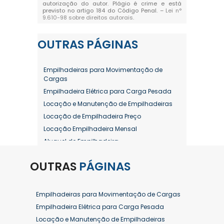
autorização do autor. Plágio é crime e está
previsto no artigo 184 do Código Penal. –
Lei n°
9.610-98 sobre direitos autorais
.
OUTRAS
PÁGINAS
Empilhadeiras para Movimentação de
Cargas
Empilhadeira Elétrica para Carga Pesada
Locação e Manutenção de Empilhadeiras
Locação de Empilhadeira Preço
Locação Empilhadeira Mensal
Aluguel de Empilhadeira
Aluguel de Empilhadeira a Combustão
OUTRAS
PÁGINAS
Aluguel de Empilhadeira Diária Valor
Aluguel de Empilhadeira Elétrica
Aluguel de Empilhadeira Elétrica Preço
Empilhadeiras para Movimentação de Cargas
Aluguel de Empilhadeira Mensal
Empilhadeira Elétrica para Carga Pesada
Aluguel de Empilhadeira Preço
Locação e Manutenção de Empilhadeiras