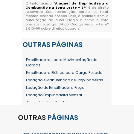
O texto acima "
Aluguel de Empilhadeira a
Combustão na Zona Leste - SP
" é de direito
reservado. Sua reprodução, parcial ou total,
mesmo citando nossos links, é proibida sem a
autorização do autor. Plágio é crime e está
previsto no artigo 184 do Código Penal. –
Lei n°
9.610-98 sobre direitos autorais
.
OUTRAS
PÁGINAS
Empilhadeiras para Movimentação de
Cargas
Empilhadeira Elétrica para Carga Pesada
Locação e Manutenção de Empilhadeiras
Locação de Empilhadeira Preço
Locação Empilhadeira Mensal
Aluguel de Empilhadeira
Aluguel de Empilhadeira a Combustão
OUTRAS
PÁGINAS
Aluguel de Empilhadeira Diária Valor
Aluguel de Empilhadeira Elétrica
Aluguel de Empilhadeira Elétrica Preço