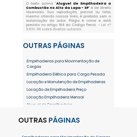
O texto acima "
Aluguel de Empilhadeira a
Combustão no Alto da Lapa - SP
" é de direito
reservado. Sua reprodução, parcial ou total,
mesmo citando nossos links, é proibida sem a
autorização do autor. Plágio é crime e está
previsto no artigo 184 do Código Penal. –
Lei n°
9.610-98 sobre direitos autorais
.
OUTRAS
PÁGINAS
Empilhadeiras para Movimentação de
Cargas
Empilhadeira Elétrica para Carga Pesada
Locação e Manutenção de Empilhadeiras
Locação de Empilhadeira Preço
Locação Empilhadeira Mensal
Aluguel de Empilhadeira
Aluguel de Empilhadeira a Combustão
OUTRAS
PÁGINAS
Aluguel de Empilhadeira Diária Valor
Aluguel de Empilhadeira Elétrica
Aluguel de Empilhadeira Elétrica Preço