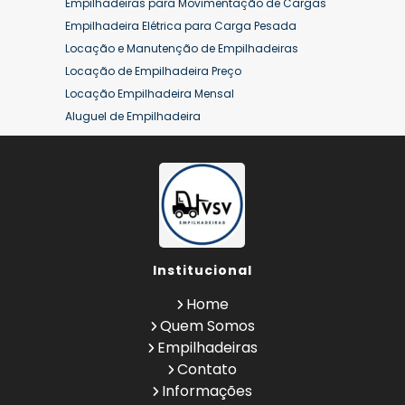
Empilhadeiras para Movimentação de Cargas
Empilhadeira Elétrica para Carga Pesada
Locação e Manutenção de Empilhadeiras
Locação de Empilhadeira Preço
Locação Empilhadeira Mensal
Aluguel de Empilhadeira
Aluguel de Empilhadeira a Combustão
Aluguel de Empilhadeira Diária Valor
Aluguel de Empilhadeira Elétrica
Aluguel de Empilhadeira Elétrica Preço
Aluguel de Empilhadeira Mensal
Aluguel de Empilhadeira Preço
Institucional
Aluguel de Empilhadeira Valor
Aluguel de Empilhadeiras Eletricas
Home
Conserto de Empilhadeira
Quem Somos
Contrato de Locação de Empilhadeira
Empilhadeiras
Empilhadeira a Combustão
Contato
Empilhadeira a Combustão Hyster
Informações