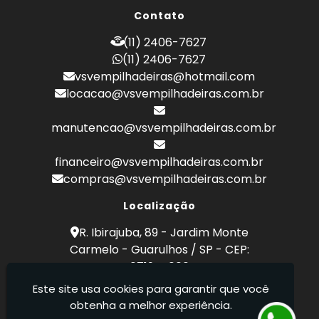
Empilhadeira a Combustão Toyota
Contato
Empilhadeira Hyster
Empilhadeira Hyster Preço
(11) 2406-7627
Empilhadeira Locação
(11) 2406-7627
Empilhadeira Toyota
vsvempilhadeiras@hotmail.com
Empresa de Empilhadeira
locacao@vsvempilhadeiras.com.br
Empresa de Locação de Empilhadeira
Empresa de Manutenção de Empilhadeira
manutencao@vsvempilhadeiras.com.br
Empresas de Manutenção de Empilhadeiras
Locação de Empilhadeira
financeiro@vsvempilhadeiras.com.br
Locação de Empilhadeiras Eletricas
compras@vsvempilhadeiras.com.br
Locação Empilhadeira Hyster
Locação Empilhadeira para Hipermercados
Localização
Locação Empilhadeira para Mercados
R. Ibirajuba, 89 - Jardim Monte
Manutenção de Empilhadeiras
Carmelo - Guarulhos / SP - CEP:
Manutenção em Empilhadeiras
07194-000
Manutenção Preventiva Empilhadeiras
Este site usa cookies para garantir que você
Peças de Empilhadeiras
VSV Empilhadeiras - Venda, locação e
obtenha a melhor experiência.
Peças para Empilhadeiras
manutenção de empilhadeiras