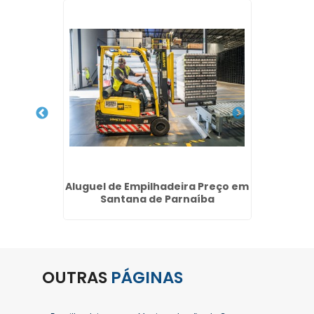
 de
Aluguel de Empilhadeira Preço em
Preço 
unhoz -
Santana de Parnaíba
Jard
OUTRAS
PÁGINAS