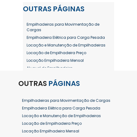
OUTRAS
PÁGINAS
Empilhadeiras para Movimentação de
Cargas
Empilhadeira Elétrica para Carga Pesada
Locação e Manutenção de Empilhadeiras
Locação de Empilhadeira Preço
Locação Empilhadeira Mensal
Aluguel de Empilhadeira
Aluguel de Empilhadeira a Combustão
OUTRAS
PÁGINAS
Aluguel de Empilhadeira Diária Valor
Aluguel de Empilhadeira Elétrica
Aluguel de Empilhadeira Elétrica Preço
Empilhadeiras para Movimentação de Cargas
Aluguel de Empilhadeira Mensal
Empilhadeira Elétrica para Carga Pesada
Aluguel de Empilhadeira Preço
Locação e Manutenção de Empilhadeiras
Aluguel de Empilhadeira Valor
Locação de Empilhadeira Preço
Aluguel de Empilhadeiras Eletricas
Locação Empilhadeira Mensal
Conserto de Empilhadeira