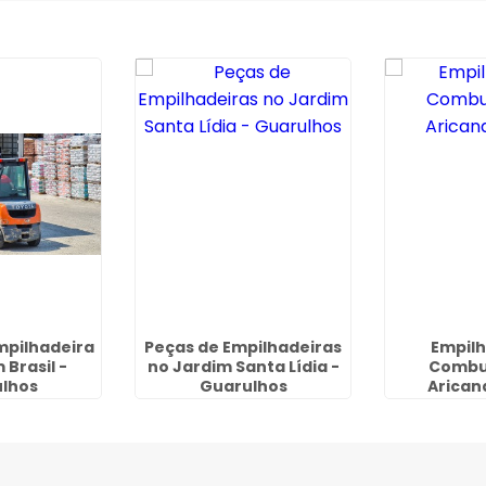
mpilhadeira
Peças de Empilhadeiras
Empilh
 Brasil -
no Jardim Santa Lídia -
Combu
lhos
Guarulhos
Arican