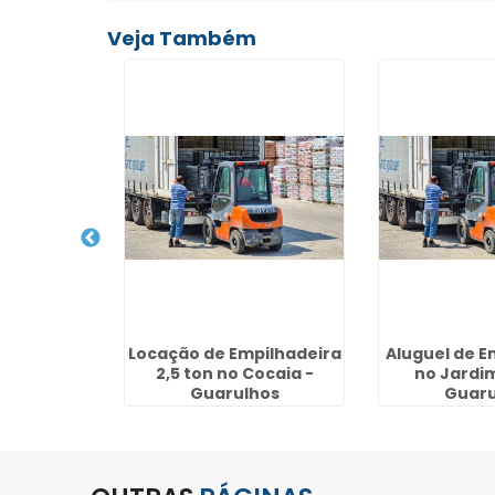
Veja Também
ão de
Locação de Empilhadeira
Aluguel de E
s na Vila
2,5 ton no Cocaia -
no Jardim
 - SP
Guarulhos
Guaru