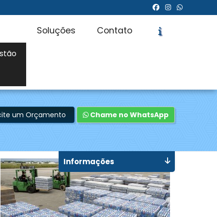
Soluções
Contato
stão
icite um Orçamento
Chame no WhatsApp
Informações