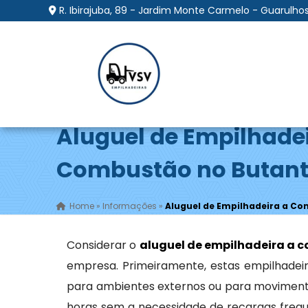
R. Ibirajuba, 89 - Jardim Monte Carmelo - Guarulhos
Aluguel de Empilhade
Combustão no Butan
Home
»
Informações
»
Aluguel de Empilhadeira a C
Considerar o
aluguel de empilhadeira a 
empresa. Primeiramente, estas empilhadeir
para ambientes externos ou para moviment
horas sem a necessidade de recargas frequ