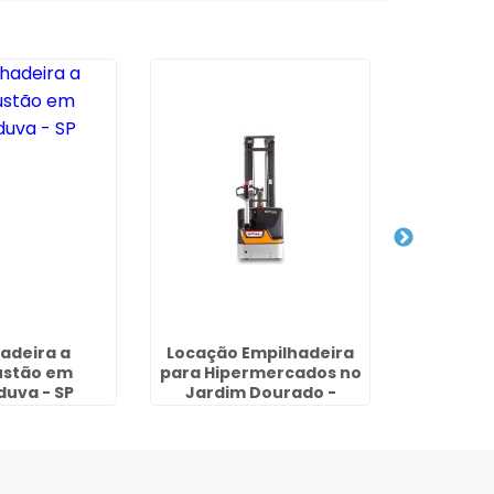
adeira a
Locação Empilhadeira
Comprar
stão em
para Hipermercados no
2,5 to
duva - SP
Jardim Dourado -
Normandi
Guarulhos