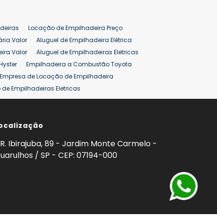
deiras
Locação de Empilhadeira Preço
ária Valor
Aluguel de Empilhadeira Elétrica
ira Valor
Aluguel de Empilhadeiras Eletricas
Hyster
Empilhadeira a Combustão Toyota
Empresa de Locação de Empilhadeira
de Empilhadeiras Eletricas
ção de Empilhadeiras
Preço Aluguel Empilhadeira
ocalização
omprar Empilhadeira Hyster
Venda de Empilhadeira
enda
Aluguel de Empilhadeira 25 ton
R. Ibirajuba, 89 - Jardim Monte Carmelo -
5 ton
Venda Empilhadeiras 25 ton
uarulhos / SP - CEP: 07194-000