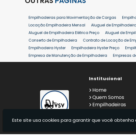
OUTRAS
PÁGINAS
Empilhadeiras para Movimentação de Cargas
Empilh
Locação Empilhadeira Mensal
Aluguel de Empilhadeir
Aluguel de Empilhadeira Elétrica Preço
Aluguel de Empi
Conserto de Empilhadeira
Contrato de Locação de Em
Empilhadeira Hyster
Empilhadeira Hyster Preço
Empil
Empresa de Manutenção de Empilhadeira
Empresas d
Locação Empilhadeira Hyster
Locação Empilhadeira p
Manutenção em Empilhadeiras
Manutenção Preventiv
Reforma de Empilhadeira
Comprar Empilhadeira
Institucional
Co
Venda de Empilhadeiras
Venda de Empilhadeiras Us
Home
Locação de Empilhadeira 25 ton
Comprar Empilhadeir
Quem Somos
Empilhadeiras
Contato
Informações
Este site usa cookies para garantir que você obtenha 