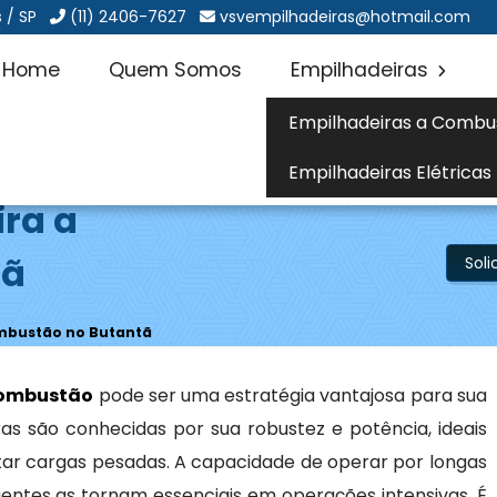
 / SP
(11) 2406-7627
vsvempilhadeiras@hotmail.com
Home
Quem Somos
Empilhadeiras
Empilhadeiras a Combu
Empilhadeiras Elétricas
ira a
tã
Sol
ombustão no Butantã
combustão
pode ser uma estratégia vantajosa para sua
as são conhecidas por sua robustez e potência, ideais
ar cargas pesadas. A capacidade de operar por longas
entes as tornam essenciais em operações intensivas. É