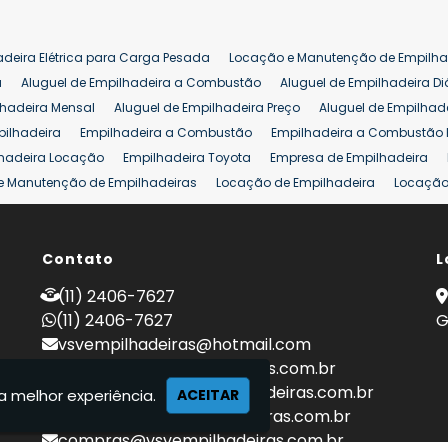
adeira Elétrica para Carga Pesada
Locação e Manutenção de Empilha
a
Aluguel de Empilhadeira a Combustão
Aluguel de Empilhadeira Di
lhadeira Mensal
Aluguel de Empilhadeira Preço
Aluguel de Empilhade
pilhadeira
Empilhadeira a Combustão
Empilhadeira a Combustão 
hadeira Locação
Empilhadeira Toyota
Empresa de Empilhadeira
e Manutenção de Empilhadeiras
Locação de Empilhadeira
Locação 
ara Hipermercados
Locação Empilhadeira para Mercados
Manuten
a Empilhadeiras
Peças de Empilhadeiras
Peças para Empilhadeiras
mprar Empilhadeira Elétrica
Contato
Comprar Empilhadeira Eletrica Usada
L
C
adas
Venda Empilhadeiras
Preço de Empilhadeira
Empilhadeira V
(11) 2406-7627
a 25 ton
Empilhadeira a Combustão 25 ton
Preço de Empilhadeira 2
(11) 2406-7627
G
vsvempilhadeiras@hotmail.com
locacao@vsvempilhadeiras.com.br
manutencao@vsvempilhadeiras.com.br
a melhor experiência.
ACEITAR
financeiro@vsvempilhadeiras.com.br
compras@vsvempilhadeiras.com.br