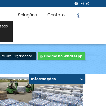
Soluções
Contato
stão
icite um Orçamento
Chame no WhatsApp
Informações