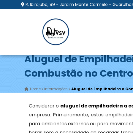
R. Ibirajuba, 89 - Jardim Monte Carmelo - Guarulhos
Aluguel de Empilhade
Combustão no Centro
Home
»
Informações
»
Aluguel de Empilhadeira a Co
Considerar o
aluguel de empilhadeira a 
empresa. Primeiramente, estas empilhadeir
para ambientes externos ou para moviment
horas sem a necessidade de recargas frequ