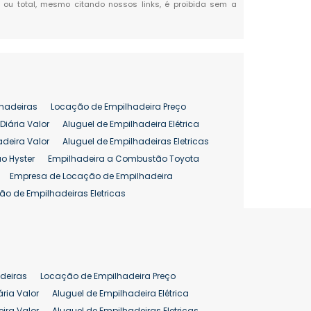
al ou total, mesmo citando nossos links, é proibida sem a
hadeiras
Locação de Empilhadeira Preço
Diária Valor
Aluguel de Empilhadeira Elétrica
adeira Valor
Aluguel de Empilhadeiras Eletricas
o Hyster
Empilhadeira a Combustão Toyota
Empresa de Locação de Empilhadeira
ão de Empilhadeiras Eletricas
enção de Empilhadeiras
as
Preço Aluguel Empilhadeira
Comprar Empilhadeira Hyster
pilhadeira
Empilhadeira Venda
deiras
Locação de Empilhadeira Preço
ão 25 ton
Preço de Empilhadeira 25 ton
ária Valor
Aluguel de Empilhadeira Elétrica
ira Valor
Aluguel de Empilhadeiras Eletricas