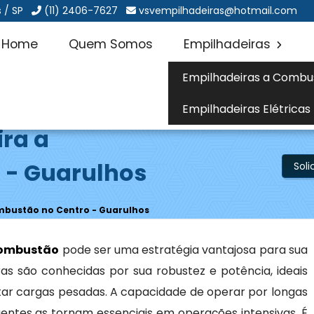
 / SP
(11) 2406-7627
vsvempilhadeiras@hotmail.com
Home
Quem Somos
Empilhadeiras
Empilhadeiras a Combu
Empilhadeiras Elétricas
ira a
 - Guarulhos
Sol
mbustão no Centro - Guarulhos
combustão
pode ser uma estratégia vantajosa para sua
as são conhecidas por sua robustez e potência, ideais
ar cargas pesadas. A capacidade de operar por longas
entes as tornam essenciais em operações intensivas. É