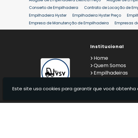
Conserto de Empilhadeira
Contrato de Locação de Em
Empilhadeira Hyster
Empilhadeira Hyster Preço
Empil
Empresa de Manutenção de Empilhadeira
Empresas d
Locação Empilhadeira Hyster
Locação Empilhadeira p
Manutenção em Empilhadeiras
Manutenção Preventiv
Reforma de Empilhadeira
Comprar Empilhadeira
Institucional
Co
Venda de Empilhadeiras
Venda de Empilhadeiras Us
Home
Locação de Empilhadeira 25 ton
Comprar Empilhadeir
Quem Somos
Empilhadeiras
Contato
Informações
Este site usa cookies para garantir que você obtenha 
VSV Empilhadeiras - Venda, locação e manutenção