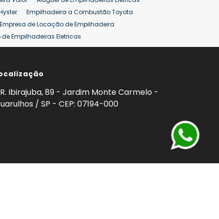
Hyster
Empilhadeira a Combustão Toyota
Empresa de Locação de Empilhadeira
de Empilhadeiras Eletricas
ção de Empilhadeiras
Preço Aluguel Empilhadeira
ocalização
omprar Empilhadeira Hyster
Venda de Empilhadeira
enda
Aluguel de Empilhadeira 25 ton
R. Ibirajuba, 89 - Jardim Monte Carmelo -
5 ton
Venda Empilhadeiras 25 ton
uarulhos / SP - CEP: 07194-000