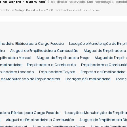
o no Centro - Guarulhos
" é de direito reservado. Sua reprodução, parci
go 184 do Código Penal. –
Lei n° 9.610-98 sobre direitos autorais
.
lhadeira Elétrica para Carga Pesada
Locação e Manutenção de Empil
ira
Aluguel de Empilhadeira a Combustão
Aluguel de Empilhadeira 
pilhadeira Mensal
Aluguel de Empilhadeira Preço
Aluguel de Empilh
Empilhadeira
Empilhadeira a Combustão
Empilhadeira a Combustã
pilhadeira Locação
Empilhadeira Toyota
Empresa de Empilhadeira
 de Manutenção de Empilhadeiras
Locação de Empilhadeira
Locaç
 para Hipermercados
Locação Empilhadeira para Mercados
Manut
iva Empilhadeiras
Peças de Empilhadeiras
Peças para Empilhadeir
Comprar Empilhadeira Elétrica
Comprar Empilhadeira Eletrica Usada
Venda de Empilhadeiras Usadas
Venda Empilhadeiras
Preço de Em
adeira Elétrica para Carga Pesada
Locação e Manutenção de Empilha
eira 25 ton
Comprar Empilhadeira 25 ton
Empilhadeira a Combust
a
Aluguel de Empilhadeira a Combustão
Aluguel de Empilhadeira Di
lhadeira Mensal
Aluguel de Empilhadeira Preço
Aluguel de Empilhade