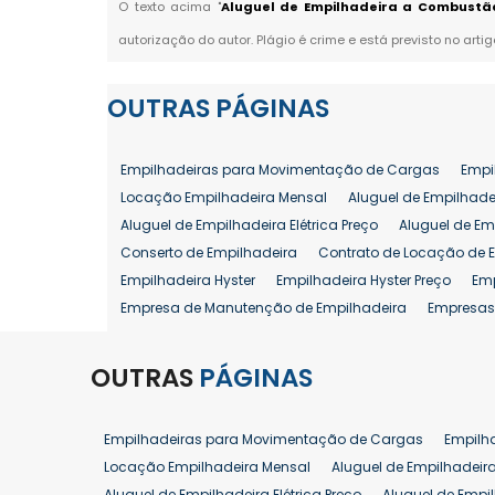
O texto acima "
Aluguel de Empilhadeira a Combustã
autorização do autor. Plágio é crime e está previsto no arti
OUTRAS
PÁGINAS
Empilhadeiras para Movimentação de Cargas
Empi
Locação Empilhadeira Mensal
Aluguel de Empilhade
Aluguel de Empilhadeira Elétrica Preço
Aluguel de Em
Conserto de Empilhadeira
Contrato de Locação de 
Empilhadeira Hyster
Empilhadeira Hyster Preço
Em
Empresa de Manutenção de Empilhadeira
Empresas
Locação Empilhadeira Hyster
Locação Empilhadeira
Manutenção em Empilhadeiras
Manutenção Prevent
OUTRAS
PÁGINAS
Reforma de Empilhadeira
Comprar Empilhadeira
Venda de Empilhadeira
Venda de Empilhadeiras
Empilhadeiras para Movimentação de Cargas
Empilh
Aluguel de Empilhadeira 25 ton
Locação de Empilhad
Locação Empilhadeira Mensal
Aluguel de Empilhadeir
Venda Empilhadeiras 25 ton
Aluguel de Empilhadeira Elétrica Preço
Aluguel de Empi