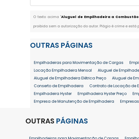
O texto acima "
Aluguel de Empilhadeira a Combustão
proibida sem a autorização do autor. Plágio é crime e está 
OUTRAS
PÁGINAS
Empilhadeiras para Movimentação de Cargas
Empi
Locação Empilhadeira Mensal
Aluguel de Empilhade
Aluguel de Empilhadeira Elétrica Preço
Aluguel de Em
Conserto de Empilhadeira
Contrato de Locação de 
Empilhadeira Hyster
Empilhadeira Hyster Preço
Em
Empresa de Manutenção de Empilhadeira
Empresas
Locação Empilhadeira Hyster
Locação Empilhadeira
Manutenção em Empilhadeiras
Manutenção Prevent
OUTRAS
PÁGINAS
Reforma de Empilhadeira
Comprar Empilhadeira
Venda de Empilhadeira
Venda de Empilhadeiras
Empilhadeiras para Movimentação de Cargas
Empilh