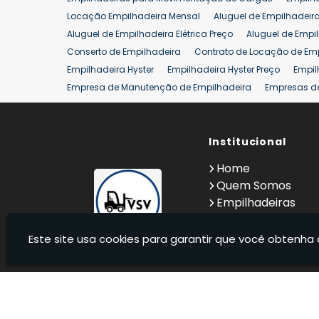
Aluguel de Empilhadeira 25 ton
Locação de Empilhad
Locação Empilhadeira Mensal
Aluguel de Empilhadeir
Venda Empilhadeiras 25 ton
Aluguel de Empilhadeira Elétrica Preço
Aluguel de Empi
Conserto de Empilhadeira
Contrato de Locação de Em
Empilhadeira Hyster
Empilhadeira Hyster Preço
Empil
Empresa de Manutenção de Empilhadeira
Empresas d
Locação Empilhadeira Hyster
Locação Empilhadeira p
Manutenção em Empilhadeiras
Manutenção Preventiv
Reforma de Empilhadeira
Comprar Empilhadeira
Institucional
Co
Venda de Empilhadeiras
Venda de Empilhadeiras Us
Home
Locação de Empilhadeira 25 ton
Comprar Empilhadeir
Quem Somos
Empilhadeiras
Contato
Informações
Este site usa cookies para garantir que você obtenha 
VSV Empilhadeiras - Venda, locação e manutenção