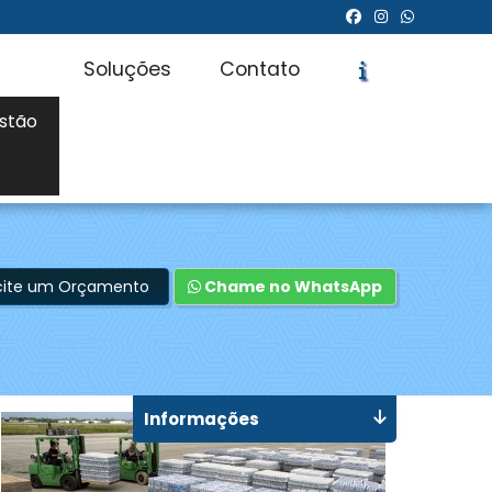
Soluções
Contato
stão
icite um Orçamento
Chame no WhatsApp
Informações