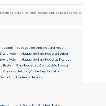
reprodução, parcial ou total, mesmo citando nossos links, é
hadeiras
Locação de Empilhadeira Preço
Diária Valor
Aluguel de Empilhadeira Elétrica
adeira Valor
Aluguel de Empilhadeiras Eletricas
o Hyster
Empilhadeira a Combustão Toyota
Empresa de Locação de Empilhadeira
ão de Empilhadeiras Eletricas
enção de Empilhadeiras
as
Preço Aluguel Empilhadeira
Comprar Empilhadeira Hyster
pilhadeira
Empilhadeira Venda
deiras
Locação de Empilhadeira Preço