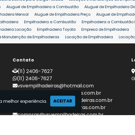
eira 25 ton
Comprar Empilhadeira 25 ton
Empilhadeira a Combust
a
Aluguel de Empilhadeira a Combustão
Aluguel de Empilhadeira Di
lhadeira Mensal
Aluguel de Empilhadeira Preço
Aluguel de Empilhade
pilhadeira
Empilhadeira a Combustão
Empilhadeira a Combustão 
hadeira Locação
Empilhadeira Toyota
Empresa de Empilhadeira
e Manutenção de Empilhadeiras
Locação de Empilhadeira
Locação 
ara Hipermercados
Locação Empilhadeira para Mercados
Manuten
a Empilhadeiras
Peças de Empilhadeiras
Peças para Empilhadeiras
mprar Empilhadeira Elétrica
Contato
Comprar Empilhadeira Eletrica Usada
L
C
adas
Venda Empilhadeiras
Preço de Empilhadeira
Empilhadeira V
(11) 2406-7627
a 25 ton
Empilhadeira a Combustão 25 ton
Preço de Empilhadeira 2
(11) 2406-7627
G
vsvempilhadeiras@hotmail.com
locacao@vsvempilhadeiras.com.br
manutencao@vsvempilhadeiras.com.br
a melhor experiência.
ACEITAR
financeiro@vsvempilhadeiras.com.br
compras@vsvempilhadeiras.com.br
 de empilhadeiras