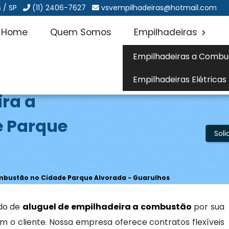
 / SP
(11) 2406-7627
vsvempilhadeiras@hotmail.com
Home
Quem Somos
Empilhadeiras
Empilhadeiras a Combu
Empilhadeiras Elétricas
ira a
 Parque
Sol
mbustão no Cidade Parque Alvorada - Guarulhos
do de
aluguel de empilhadeira a combustão
por sua
 o cliente. Nossa empresa oferece contratos flexíveis