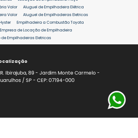
ão 25 ton
Preço de Empilhadeira 25 ton
ária Valor
Aluguel de Empilhadeira Elétrica
ira Valor
Aluguel de Empilhadeiras Eletricas
Hyster
Empilhadeira a Combustão Toyota
Empresa de Locação de Empilhadeira
de Empilhadeiras Eletricas
ção de Empilhadeiras
Preço Aluguel Empilhadeira
ocalização
omprar Empilhadeira Hyster
Venda de Empilhadeira
enda
Aluguel de Empilhadeira 25 ton
R. Ibirajuba, 89 - Jardim Monte Carmelo -
5 ton
Venda Empilhadeiras 25 ton
uarulhos / SP - CEP: 07194-000