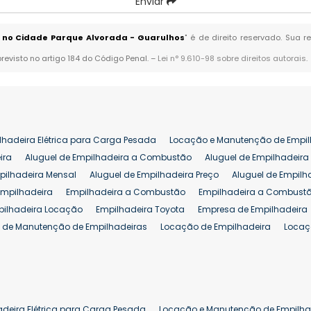
Enviar
 no Cidade Parque Alvorada - Guarulhos
" é de direito reservado. Sua 
previsto no artigo 184 do Código Penal. –
Lei n° 9.610-98 sobre direitos autorais
.
lhadeira Elétrica para Carga Pesada
Locação e Manutenção de Empil
ira
Aluguel de Empilhadeira a Combustão
Aluguel de Empilhadeira 
pilhadeira Mensal
Aluguel de Empilhadeira Preço
Aluguel de Empilh
Empilhadeira
Empilhadeira a Combustão
Empilhadeira a Combustã
pilhadeira Locação
Empilhadeira Toyota
Empresa de Empilhadeira
 de Manutenção de Empilhadeiras
Locação de Empilhadeira
Locaç
 para Hipermercados
Locação Empilhadeira para Mercados
Manut
iva Empilhadeiras
Peças de Empilhadeiras
Peças para Empilhadeir
Comprar Empilhadeira Elétrica
Comprar Empilhadeira Eletrica Usada
Venda de Empilhadeiras Usadas
Venda Empilhadeiras
Preço de Em
adeira Elétrica para Carga Pesada
Locação e Manutenção de Empilha