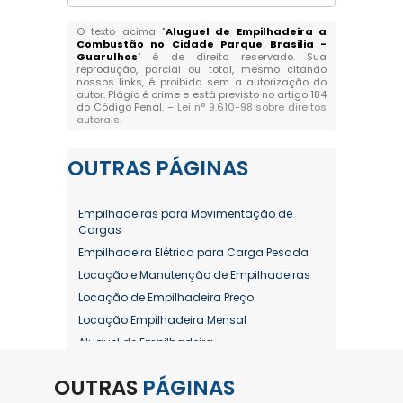
O texto acima "
Aluguel de Empilhadeira a
Combustão no Cidade Parque Brasilia -
Guarulhos
" é de direito reservado. Sua
reprodução, parcial ou total, mesmo citando
nossos links, é proibida sem a autorização do
autor. Plágio é crime e está previsto no artigo 184
do Código Penal. –
Lei n° 9.610-98 sobre direitos
autorais
.
OUTRAS
PÁGINAS
Empilhadeiras para Movimentação de
Cargas
Empilhadeira Elétrica para Carga Pesada
Locação e Manutenção de Empilhadeiras
Locação de Empilhadeira Preço
Locação Empilhadeira Mensal
Aluguel de Empilhadeira
Aluguel de Empilhadeira a Combustão
OUTRAS
PÁGINAS
Aluguel de Empilhadeira Diária Valor