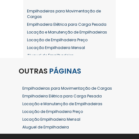
Empilhadeiras para Movimentação de
Cargas
Empilhadeira Elétrica para Carga Pesada
Locação e Manutenção de Empilhadeiras
Locação de Empilhadeira Preço
Locação Empilhadeira Mensal
Aluguel de Empilhadeira
Aluguel de Empilhadeira a Combustão
OUTRAS
PÁGINAS
Aluguel de Empilhadeira Diária Valor
Aluguel de Empilhadeira Elétrica
Aluguel de Empilhadeira Elétrica Preço
Empilhadeiras para Movimentação de Cargas
Aluguel de Empilhadeira Mensal
Empilhadeira Elétrica para Carga Pesada
Aluguel de Empilhadeira Preço
Locação e Manutenção de Empilhadeiras
Aluguel de Empilhadeira Valor
Locação de Empilhadeira Preço
Aluguel de Empilhadeiras Eletricas
Locação Empilhadeira Mensal
Conserto de Empilhadeira
Aluguel de Empilhadeira
Contrato de Locação de Empilhadeira
Aluguel de Empilhadeira a Combustão