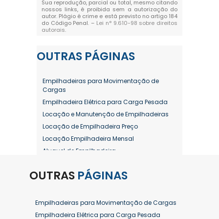
Sua reprodução, parcial ou total, mesmo citando
nossos links, é proibida sem a autorização do
autor. Plágio é crime e está previsto no artigo 184
do Código Penal. –
Lei n° 9.610-98 sobre direitos
autorais
.
OUTRAS
PÁGINAS
Empilhadeiras para Movimentação de
Cargas
Empilhadeira Elétrica para Carga Pesada
Locação e Manutenção de Empilhadeiras
Locação de Empilhadeira Preço
Locação Empilhadeira Mensal
Aluguel de Empilhadeira
Aluguel de Empilhadeira a Combustão
OUTRAS
PÁGINAS
Aluguel de Empilhadeira Diária Valor
Aluguel de Empilhadeira Elétrica
Aluguel de Empilhadeira Elétrica Preço
Empilhadeiras para Movimentação de Cargas
Aluguel de Empilhadeira Mensal
Empilhadeira Elétrica para Carga Pesada