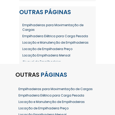
OUTRAS
PÁGINAS
Empilhadeiras para Movimentação de
Cargas
Empilhadeira Elétrica para Carga Pesada
Locação e Manutenção de Empilhadeiras
Locação de Empilhadeira Preço
Locação Empilhadeira Mensal
Aluguel de Empilhadeira
Aluguel de Empilhadeira a Combustão
OUTRAS
PÁGINAS
Aluguel de Empilhadeira Diária Valor
Aluguel de Empilhadeira Elétrica
Aluguel de Empilhadeira Elétrica Preço
Empilhadeiras para Movimentação de Cargas
Aluguel de Empilhadeira Mensal
Empilhadeira Elétrica para Carga Pesada
Aluguel de Empilhadeira Preço
Locação e Manutenção de Empilhadeiras
Aluguel de Empilhadeira Valor
Locação de Empilhadeira Preço
Aluguel de Empilhadeiras Eletricas
Locação Empilhadeira Mensal