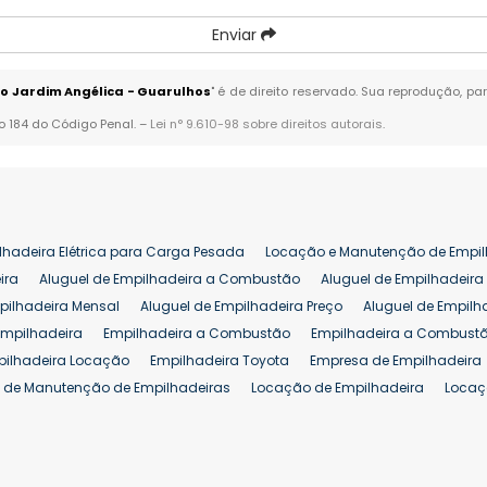
Enviar
o Jardim Angélica - Guarulhos
" é de direito reservado. Sua reprodução, pa
go 184 do Código Penal. –
Lei n° 9.610-98 sobre direitos autorais
.
lhadeira Elétrica para Carga Pesada
Locação e Manutenção de Empil
ira
Aluguel de Empilhadeira a Combustão
Aluguel de Empilhadeira 
pilhadeira Mensal
Aluguel de Empilhadeira Preço
Aluguel de Empilh
Empilhadeira
Empilhadeira a Combustão
Empilhadeira a Combustã
pilhadeira Locação
Empilhadeira Toyota
Empresa de Empilhadeira
 de Manutenção de Empilhadeiras
Locação de Empilhadeira
Locaç
 para Hipermercados
Locação Empilhadeira para Mercados
Manut
iva Empilhadeiras
Peças de Empilhadeiras
Peças para Empilhadeir
Comprar Empilhadeira Elétrica
Comprar Empilhadeira Eletrica Usada