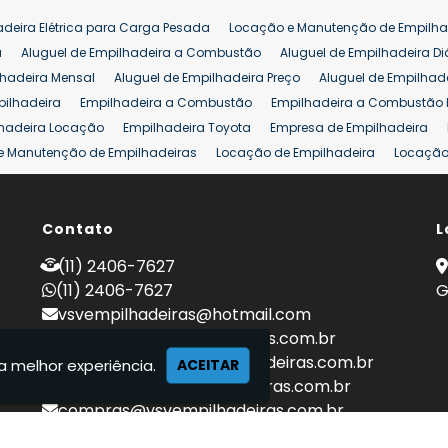
Venda de Empilhadeiras Usadas
Venda Empilhadeiras
Preço de Em
adeira Elétrica para Carga Pesada
Locação e Manutenção de Empilha
eira 25 ton
Comprar Empilhadeira 25 ton
Empilhadeira a Combust
a
Aluguel de Empilhadeira a Combustão
Aluguel de Empilhadeira Di
lhadeira Mensal
Aluguel de Empilhadeira Preço
Aluguel de Empilhade
pilhadeira
Empilhadeira a Combustão
Empilhadeira a Combustão 
hadeira Locação
Empilhadeira Toyota
Empresa de Empilhadeira
e Manutenção de Empilhadeiras
Locação de Empilhadeira
Locação 
ara Hipermercados
Locação Empilhadeira para Mercados
Manuten
a Empilhadeiras
Peças de Empilhadeiras
Peças para Empilhadeiras
mprar Empilhadeira Elétrica
Contato
Comprar Empilhadeira Eletrica Usada
L
C
adas
Venda Empilhadeiras
Preço de Empilhadeira
Empilhadeira V
(11) 2406-7627
a 25 ton
Empilhadeira a Combustão 25 ton
Preço de Empilhadeira 2
(11) 2406-7627
G
vsvempilhadeiras@hotmail.com
locacao@vsvempilhadeiras.com.br
manutencao@vsvempilhadeiras.com.br
a melhor experiência.
ACEITAR
financeiro@vsvempilhadeiras.com.br
compras@vsvempilhadeiras.com.br