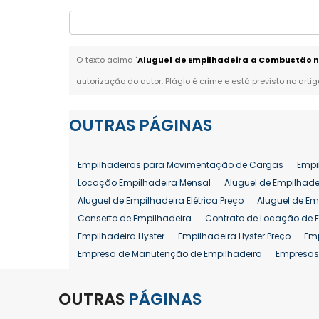
O texto acima "
Aluguel de Empilhadeira a Combustão n
autorização do autor. Plágio é crime e está previsto no arti
OUTRAS
PÁGINAS
Empilhadeiras para Movimentação de Cargas
Empi
Locação Empilhadeira Mensal
Aluguel de Empilhade
Aluguel de Empilhadeira Elétrica Preço
Aluguel de Em
Conserto de Empilhadeira
Contrato de Locação de 
Empilhadeira Hyster
Empilhadeira Hyster Preço
Em
Empresa de Manutenção de Empilhadeira
Empresas
Locação Empilhadeira Hyster
Locação Empilhadeira
Manutenção em Empilhadeiras
Manutenção Prevent
OUTRAS
PÁGINAS
Reforma de Empilhadeira
Comprar Empilhadeira