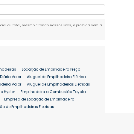
rcial ou total, mesmo citando nossos links, é proibida sem a
hadeiras
Locação de Empilhadeira Preço
Diária Valor
Aluguel de Empilhadeira Elétrica
adeira Valor
Aluguel de Empilhadeiras Eletricas
o Hyster
Empilhadeira a Combustão Toyota
Empresa de Locação de Empilhadeira
ão de Empilhadeiras Eletricas
enção de Empilhadeiras
as
Preço Aluguel Empilhadeira
Comprar Empilhadeira Hyster