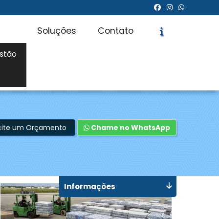
Soluções
Contato
stão
icite um Orçamento
Chame no WhatsApp
Informações