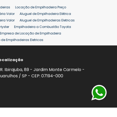
pilhadeira
Empilhadeira Venda
deiras
Locação de Empilhadeira Preço
ão 25 ton
Preço de Empilhadeira 25 ton
ária Valor
Aluguel de Empilhadeira Elétrica
ira Valor
Aluguel de Empilhadeiras Eletricas
Hyster
Empilhadeira a Combustão Toyota
Empresa de Locação de Empilhadeira
de Empilhadeiras Eletricas
ção de Empilhadeiras
Preço Aluguel Empilhadeira
ocalização
omprar Empilhadeira Hyster
Venda de Empilhadeira
enda
Aluguel de Empilhadeira 25 ton
R. Ibirajuba, 89 - Jardim Monte Carmelo -
5 ton
Venda Empilhadeiras 25 ton
uarulhos / SP - CEP: 07194-000