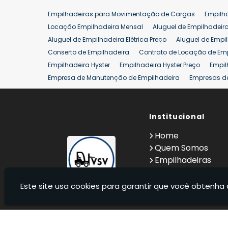
Venda de Empilhadeira
Venda de Empilhadeiras
Empilhadeiras para Movimentação de Cargas
Empilh
Aluguel de Empilhadeira 25 ton
Locação de Empilhad
Locação Empilhadeira Mensal
Aluguel de Empilhadeir
Venda Empilhadeiras 25 ton
Aluguel de Empilhadeira Elétrica Preço
Aluguel de Empi
Conserto de Empilhadeira
Contrato de Locação de Em
Empilhadeira Hyster
Empilhadeira Hyster Preço
Empil
Empresa de Manutenção de Empilhadeira
Empresas d
Locação Empilhadeira Hyster
Locação Empilhadeira p
Manutenção em Empilhadeiras
Manutenção Preventiv
Reforma de Empilhadeira
Comprar Empilhadeira
Institucional
Co
Venda de Empilhadeiras
Venda de Empilhadeiras Us
Home
Locação de Empilhadeira 25 ton
Comprar Empilhadeir
Quem Somos
Empilhadeiras
Contato
Informações
Este site usa cookies para garantir que você obtenha 