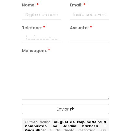
Nome:
*
Email:
*
Telefone:
*
Assunto:
*
Mensagem:
*
Enviar
O texto acima "
Aluguel de Empilhadeira a
Combustão no Jardim Barbosa -
Guarulhos
" é de direito reservado. Sua