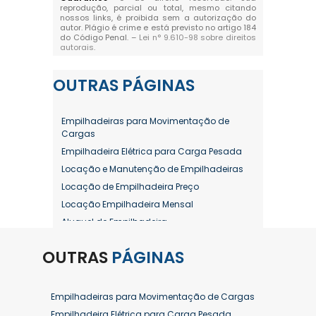
reprodução, parcial ou total, mesmo citando
nossos links, é proibida sem a autorização do
autor. Plágio é crime e está previsto no artigo 184
do Código Penal. –
Lei n° 9.610-98 sobre direitos
autorais
.
OUTRAS
PÁGINAS
Empilhadeiras para Movimentação de
Cargas
Empilhadeira Elétrica para Carga Pesada
Locação e Manutenção de Empilhadeiras
Locação de Empilhadeira Preço
Locação Empilhadeira Mensal
Aluguel de Empilhadeira
Aluguel de Empilhadeira a Combustão
OUTRAS
PÁGINAS
Aluguel de Empilhadeira Diária Valor
Aluguel de Empilhadeira Elétrica
Aluguel de Empilhadeira Elétrica Preço
Empilhadeiras para Movimentação de Cargas
Aluguel de Empilhadeira Mensal
Empilhadeira Elétrica para Carga Pesada