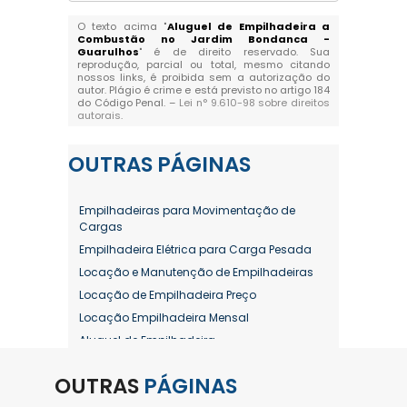
O texto acima "
Aluguel de Empilhadeira a
Combustão no Jardim Bondanca -
Guarulhos
" é de direito reservado. Sua
reprodução, parcial ou total, mesmo citando
nossos links, é proibida sem a autorização do
autor. Plágio é crime e está previsto no artigo 184
do Código Penal. –
Lei n° 9.610-98 sobre direitos
autorais
.
OUTRAS
PÁGINAS
Empilhadeiras para Movimentação de
Cargas
Empilhadeira Elétrica para Carga Pesada
Locação e Manutenção de Empilhadeiras
Locação de Empilhadeira Preço
Locação Empilhadeira Mensal
Aluguel de Empilhadeira
Aluguel de Empilhadeira a Combustão
OUTRAS
PÁGINAS
Aluguel de Empilhadeira Diária Valor