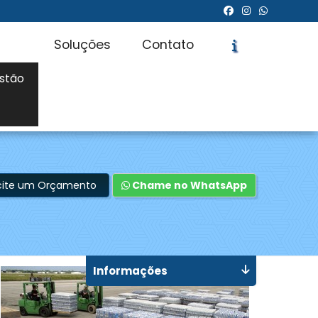
Soluções
Contato
stão
icite um Orçamento
Chame no WhatsApp
Informações