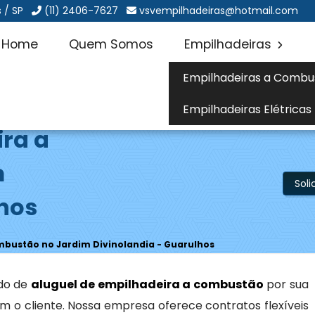
 / SP
(11) 2406-7627
vsvempilhadeiras@hotmail.com
Home
Quem Somos
Empilhadeiras
Empilhadeiras a Combu
Empilhadeiras Elétricas
ira a
m
Sol
lhos
mbustão no Jardim Divinolandia - Guarulhos
do de
aluguel de empilhadeira a combustão
por sua
 o cliente. Nossa empresa oferece contratos flexíveis