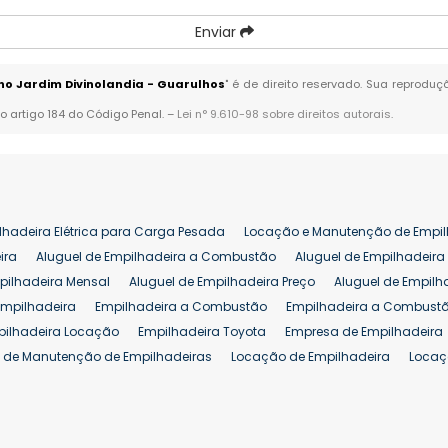
Enviar
o Jardim Divinolandia - Guarulhos
" é de direito reservado. Sua reproduç
no artigo 184 do Código Penal. –
Lei n° 9.610-98 sobre direitos autorais
.
lhadeira Elétrica para Carga Pesada
Locação e Manutenção de Empil
ira
Aluguel de Empilhadeira a Combustão
Aluguel de Empilhadeira 
pilhadeira Mensal
Aluguel de Empilhadeira Preço
Aluguel de Empilh
Empilhadeira
Empilhadeira a Combustão
Empilhadeira a Combustã
pilhadeira Locação
Empilhadeira Toyota
Empresa de Empilhadeira
 de Manutenção de Empilhadeiras
Locação de Empilhadeira
Locaç
 para Hipermercados
Locação Empilhadeira para Mercados
Manut
iva Empilhadeiras
Peças de Empilhadeiras
Peças para Empilhadeir
Comprar Empilhadeira Elétrica
Comprar Empilhadeira Eletrica Usada