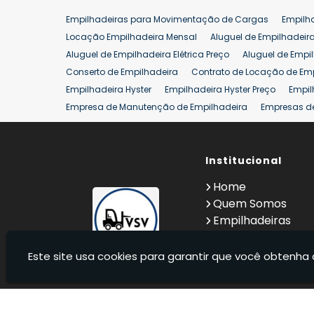
Venda de Empilhadeira
Venda de Empilhadeiras
Empilhadeiras para Movimentação de Cargas
Empilh
Aluguel de Empilhadeira 25 ton
Locação de Empilhad
Locação Empilhadeira Mensal
Aluguel de Empilhadeir
Venda Empilhadeiras 25 ton
Aluguel de Empilhadeira Elétrica Preço
Aluguel de Empi
Conserto de Empilhadeira
Contrato de Locação de Em
Empilhadeira Hyster
Empilhadeira Hyster Preço
Empil
Empresa de Manutenção de Empilhadeira
Empresas d
Locação Empilhadeira Hyster
Locação Empilhadeira p
Manutenção em Empilhadeiras
Manutenção Preventiv
Reforma de Empilhadeira
Comprar Empilhadeira
Institucional
Co
Venda de Empilhadeiras
Venda de Empilhadeiras Us
Home
Locação de Empilhadeira 25 ton
Comprar Empilhadeir
Quem Somos
Empilhadeiras
Contato
Informações
Este site usa cookies para garantir que você obtenha 