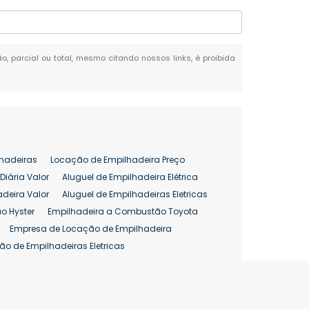
ão, parcial ou total, mesmo citando nossos links, é proibida
hadeiras
Locação de Empilhadeira Preço
Diária Valor
Aluguel de Empilhadeira Elétrica
adeira Valor
Aluguel de Empilhadeiras Eletricas
o Hyster
Empilhadeira a Combustão Toyota
Empresa de Locação de Empilhadeira
ão de Empilhadeiras Eletricas
enção de Empilhadeiras
as
Preço Aluguel Empilhadeira
Comprar Empilhadeira Hyster