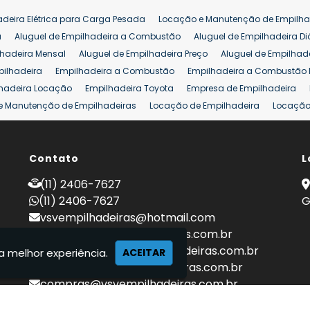
Venda de Empilhadeiras Usadas
Venda Empilhadeiras
Preço de Em
adeira Elétrica para Carga Pesada
Locação e Manutenção de Empilha
eira 25 ton
Comprar Empilhadeira 25 ton
Empilhadeira a Combust
a
Aluguel de Empilhadeira a Combustão
Aluguel de Empilhadeira Di
lhadeira Mensal
Aluguel de Empilhadeira Preço
Aluguel de Empilhade
pilhadeira
Empilhadeira a Combustão
Empilhadeira a Combustão 
hadeira Locação
Empilhadeira Toyota
Empresa de Empilhadeira
e Manutenção de Empilhadeiras
Locação de Empilhadeira
Locação 
ara Hipermercados
Locação Empilhadeira para Mercados
Manuten
a Empilhadeiras
Peças de Empilhadeiras
Peças para Empilhadeiras
mprar Empilhadeira Elétrica
Contato
Comprar Empilhadeira Eletrica Usada
L
C
adas
Venda Empilhadeiras
Preço de Empilhadeira
Empilhadeira V
(11) 2406-7627
a 25 ton
Empilhadeira a Combustão 25 ton
Preço de Empilhadeira 2
(11) 2406-7627
G
vsvempilhadeiras@hotmail.com
locacao@vsvempilhadeiras.com.br
manutencao@vsvempilhadeiras.com.br
a melhor experiência.
ACEITAR
financeiro@vsvempilhadeiras.com.br
compras@vsvempilhadeiras.com.br