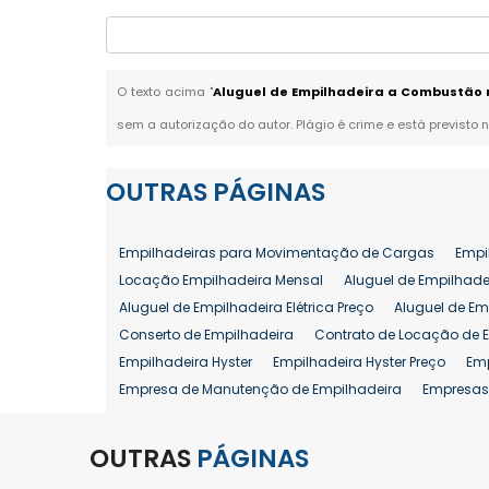
O texto acima "
Aluguel de Empilhadeira a Combustão n
sem a autorização do autor. Plágio é crime e está previsto 
OUTRAS
PÁGINAS
Empilhadeiras para Movimentação de Cargas
Empi
Locação Empilhadeira Mensal
Aluguel de Empilhade
Aluguel de Empilhadeira Elétrica Preço
Aluguel de Em
Conserto de Empilhadeira
Contrato de Locação de 
Empilhadeira Hyster
Empilhadeira Hyster Preço
Em
Empresa de Manutenção de Empilhadeira
Empresas
Locação Empilhadeira Hyster
Locação Empilhadeira
Manutenção em Empilhadeiras
Manutenção Prevent
OUTRAS
PÁGINAS
Reforma de Empilhadeira
Comprar Empilhadeira