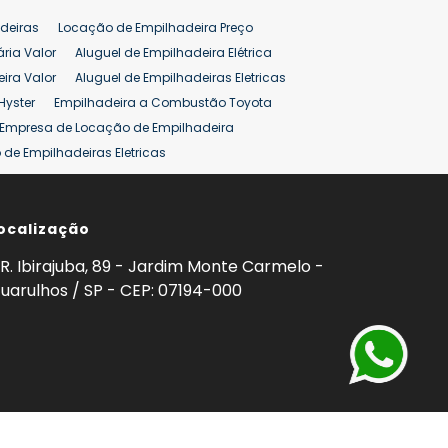
pilhadeira
Empilhadeira Venda
deiras
Locação de Empilhadeira Preço
ão 25 ton
Preço de Empilhadeira 25 ton
ária Valor
Aluguel de Empilhadeira Elétrica
ira Valor
Aluguel de Empilhadeiras Eletricas
Hyster
Empilhadeira a Combustão Toyota
Empresa de Locação de Empilhadeira
de Empilhadeiras Eletricas
ção de Empilhadeiras
Preço Aluguel Empilhadeira
ocalização
omprar Empilhadeira Hyster
Venda de Empilhadeira
enda
Aluguel de Empilhadeira 25 ton
R. Ibirajuba, 89 - Jardim Monte Carmelo -
5 ton
Venda Empilhadeiras 25 ton
uarulhos / SP - CEP: 07194-000