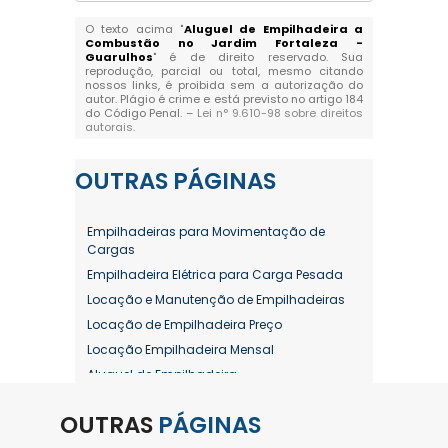
O texto acima "
Aluguel de Empilhadeira a
Combustão no Jardim Fortaleza -
Guarulhos
" é de direito reservado. Sua
reprodução, parcial ou total, mesmo citando
nossos links, é proibida sem a autorização do
autor. Plágio é crime e está previsto no artigo 184
do Código Penal. –
Lei n° 9.610-98 sobre direitos
autorais
.
OUTRAS
PÁGINAS
Empilhadeiras para Movimentação de
Cargas
Empilhadeira Elétrica para Carga Pesada
Locação e Manutenção de Empilhadeiras
Locação de Empilhadeira Preço
Locação Empilhadeira Mensal
Aluguel de Empilhadeira
Aluguel de Empilhadeira a Combustão
OUTRAS
PÁGINAS
Aluguel de Empilhadeira Diária Valor