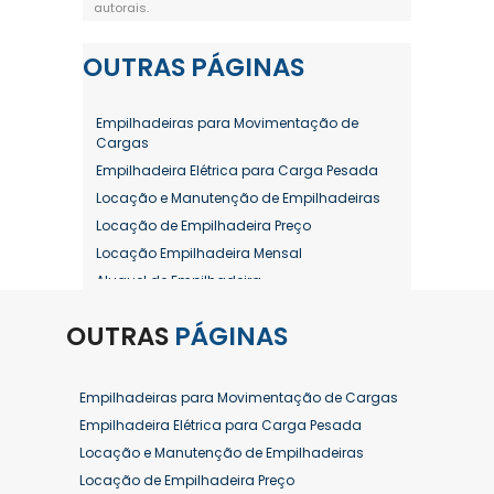
autorais
.
OUTRAS
PÁGINAS
Empilhadeiras para Movimentação de
Cargas
Empilhadeira Elétrica para Carga Pesada
Locação e Manutenção de Empilhadeiras
Locação de Empilhadeira Preço
Locação Empilhadeira Mensal
Aluguel de Empilhadeira
Aluguel de Empilhadeira a Combustão
OUTRAS
PÁGINAS
Aluguel de Empilhadeira Diária Valor
Aluguel de Empilhadeira Elétrica
Aluguel de Empilhadeira Elétrica Preço
Empilhadeiras para Movimentação de Cargas
Aluguel de Empilhadeira Mensal
Empilhadeira Elétrica para Carga Pesada
Aluguel de Empilhadeira Preço
Locação e Manutenção de Empilhadeiras
Aluguel de Empilhadeira Valor
Locação de Empilhadeira Preço