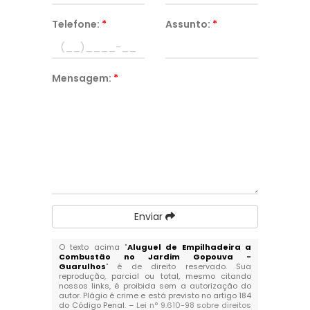
Telefone:
*
Assunto:
*
Mensagem:
*
Enviar
O texto acima "
Aluguel de Empilhadeira a
Combustão no Jardim Gopouva -
Guarulhos
" é de direito reservado. Sua
reprodução, parcial ou total, mesmo citando
nossos links, é proibida sem a autorização do
autor. Plágio é crime e está previsto no artigo 184
do Código Penal. –
Lei n° 9.610-98 sobre direitos