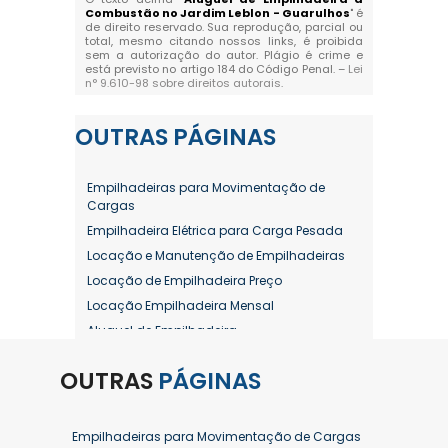
Combustão no Jardim Leblon - Guarulhos
" é
de direito reservado. Sua reprodução, parcial ou
total, mesmo citando nossos links, é proibida
sem a autorização do autor. Plágio é crime e
está previsto no artigo 184 do Código Penal. –
Lei
n° 9.610-98 sobre direitos autorais
.
OUTRAS
PÁGINAS
Empilhadeiras para Movimentação de
Cargas
Empilhadeira Elétrica para Carga Pesada
Locação e Manutenção de Empilhadeiras
Locação de Empilhadeira Preço
Locação Empilhadeira Mensal
Aluguel de Empilhadeira
Aluguel de Empilhadeira a Combustão
OUTRAS
PÁGINAS
Aluguel de Empilhadeira Diária Valor
Aluguel de Empilhadeira Elétrica
Aluguel de Empilhadeira Elétrica Preço
Empilhadeiras para Movimentação de Cargas