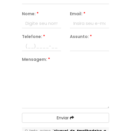
Nome:
*
Email:
*
Telefone:
*
Assunto:
*
Mensagem:
*
Enviar
O texto acima "
Aluguel de Empilhadeira a