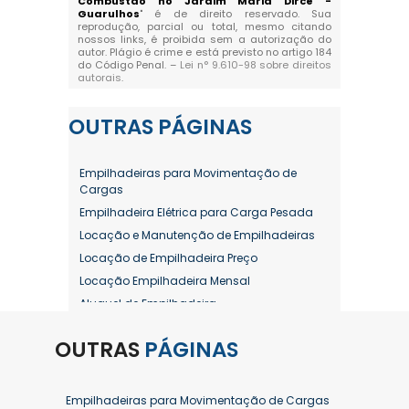
Combustão no Jardim Maria Dirce -
Guarulhos
" é de direito reservado. Sua
reprodução, parcial ou total, mesmo citando
nossos links, é proibida sem a autorização do
autor. Plágio é crime e está previsto no artigo 184
do Código Penal. –
Lei n° 9.610-98 sobre direitos
autorais
.
OUTRAS
PÁGINAS
Empilhadeiras para Movimentação de
Cargas
Empilhadeira Elétrica para Carga Pesada
Locação e Manutenção de Empilhadeiras
Locação de Empilhadeira Preço
Locação Empilhadeira Mensal
Aluguel de Empilhadeira
Aluguel de Empilhadeira a Combustão
OUTRAS
PÁGINAS
Aluguel de Empilhadeira Diária Valor
Aluguel de Empilhadeira Elétrica
Aluguel de Empilhadeira Elétrica Preço
Empilhadeiras para Movimentação de Cargas