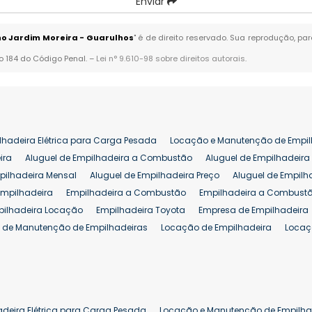
Enviar
o Jardim Moreira - Guarulhos
" é de direito reservado. Sua reprodução, pa
go 184 do Código Penal. –
Lei n° 9.610-98 sobre direitos autorais
.
lhadeira Elétrica para Carga Pesada
Locação e Manutenção de Empil
ira
Aluguel de Empilhadeira a Combustão
Aluguel de Empilhadeira 
pilhadeira Mensal
Aluguel de Empilhadeira Preço
Aluguel de Empilh
Empilhadeira
Empilhadeira a Combustão
Empilhadeira a Combustã
pilhadeira Locação
Empilhadeira Toyota
Empresa de Empilhadeira
 de Manutenção de Empilhadeiras
Locação de Empilhadeira
Locaç
 para Hipermercados
Locação Empilhadeira para Mercados
Manut
iva Empilhadeiras
Peças de Empilhadeiras
Peças para Empilhadeir
Comprar Empilhadeira Elétrica
Comprar Empilhadeira Eletrica Usada
Venda de Empilhadeiras Usadas
Venda Empilhadeiras
Preço de Em
adeira Elétrica para Carga Pesada
Locação e Manutenção de Empilha