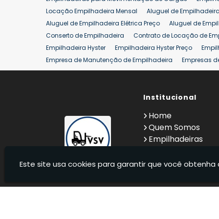
Aluguel de Empilhadeira 25 ton
Locação de Empilhad
Locação Empilhadeira Mensal
Aluguel de Empilhadeir
Venda Empilhadeiras 25 ton
Aluguel de Empilhadeira Elétrica Preço
Aluguel de Empi
Conserto de Empilhadeira
Contrato de Locação de Em
Empilhadeira Hyster
Empilhadeira Hyster Preço
Empil
Empresa de Manutenção de Empilhadeira
Empresas d
Locação Empilhadeira Hyster
Locação Empilhadeira p
Manutenção em Empilhadeiras
Manutenção Preventiv
Reforma de Empilhadeira
Comprar Empilhadeira
Institucional
Co
Venda de Empilhadeiras
Venda de Empilhadeiras Us
Home
Locação de Empilhadeira 25 ton
Comprar Empilhadeir
Quem Somos
Empilhadeiras
Contato
Informações
Este site usa cookies para garantir que você obtenha 
VSV Empilhadeiras - Venda, locação e manutenção