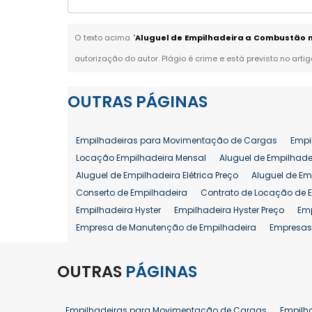
O texto acima "
Aluguel de Empilhadeira a Combustão n
autorização do autor. Plágio é crime e está previsto no arti
OUTRAS
PÁGINAS
Empilhadeiras para Movimentação de Cargas
Empi
Locação Empilhadeira Mensal
Aluguel de Empilhade
Aluguel de Empilhadeira Elétrica Preço
Aluguel de Em
Conserto de Empilhadeira
Contrato de Locação de 
Empilhadeira Hyster
Empilhadeira Hyster Preço
Em
Empresa de Manutenção de Empilhadeira
Empresas
Locação Empilhadeira Hyster
Locação Empilhadeira
Manutenção em Empilhadeiras
Manutenção Prevent
OUTRAS
PÁGINAS
Reforma de Empilhadeira
Comprar Empilhadeira
Venda de Empilhadeira
Venda de Empilhadeiras
Empilhadeiras para Movimentação de Cargas
Empilh