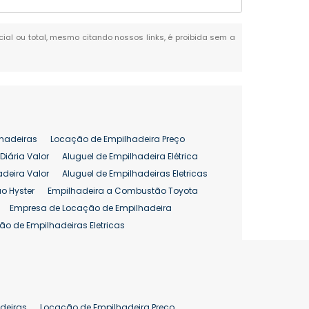
rcial ou total, mesmo citando nossos links, é proibida sem a
hadeiras
Locação de Empilhadeira Preço
Diária Valor
Aluguel de Empilhadeira Elétrica
adeira Valor
Aluguel de Empilhadeiras Eletricas
o Hyster
Empilhadeira a Combustão Toyota
Empresa de Locação de Empilhadeira
ão de Empilhadeiras Eletricas
enção de Empilhadeiras
as
Preço Aluguel Empilhadeira
Comprar Empilhadeira Hyster
pilhadeira
Empilhadeira Venda
deiras
Locação de Empilhadeira Preço