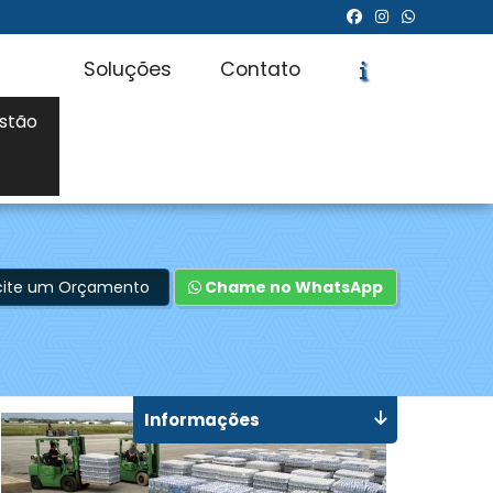
Soluções
Contato
stão
icite um Orçamento
Chame no WhatsApp
Informações