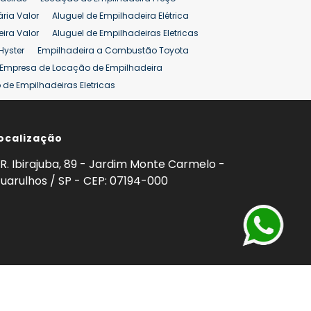
ão 25 ton
Preço de Empilhadeira 25 ton
ária Valor
Aluguel de Empilhadeira Elétrica
ira Valor
Aluguel de Empilhadeiras Eletricas
Hyster
Empilhadeira a Combustão Toyota
Empresa de Locação de Empilhadeira
de Empilhadeiras Eletricas
ção de Empilhadeiras
Preço Aluguel Empilhadeira
ocalização
omprar Empilhadeira Hyster
Venda de Empilhadeira
enda
Aluguel de Empilhadeira 25 ton
R. Ibirajuba, 89 - Jardim Monte Carmelo -
5 ton
Venda Empilhadeiras 25 ton
uarulhos / SP - CEP: 07194-000