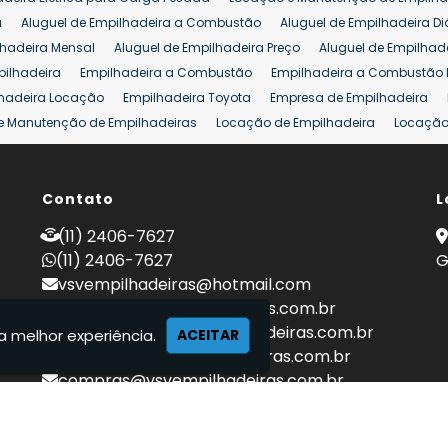
eira 25 ton
Comprar Empilhadeira 25 ton
Empilhadeira a Combust
a
Aluguel de Empilhadeira a Combustão
Aluguel de Empilhadeira Di
lhadeira Mensal
Aluguel de Empilhadeira Preço
Aluguel de Empilhade
pilhadeira
Empilhadeira a Combustão
Empilhadeira a Combustão 
hadeira Locação
Empilhadeira Toyota
Empresa de Empilhadeira
e Manutenção de Empilhadeiras
Locação de Empilhadeira
Locação 
ara Hipermercados
Locação Empilhadeira para Mercados
Manuten
a Empilhadeiras
Peças de Empilhadeiras
Peças para Empilhadeiras
mprar Empilhadeira Elétrica
Contato
Comprar Empilhadeira Eletrica Usada
L
C
adas
Venda Empilhadeiras
Preço de Empilhadeira
Empilhadeira V
(11) 2406-7627
a 25 ton
Empilhadeira a Combustão 25 ton
Preço de Empilhadeira 2
(11) 2406-7627
G
vsvempilhadeiras@hotmail.com
locacao@vsvempilhadeiras.com.br
manutencao@vsvempilhadeiras.com.br
a melhor experiência.
ACEITAR
financeiro@vsvempilhadeiras.com.br
compras@vsvempilhadeiras.com.br
 de empilhadeiras