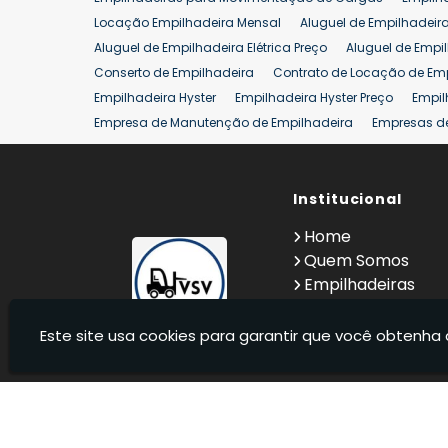
Aluguel de Empilhadeira 25 ton
Locação de Empilhad
Locação Empilhadeira Mensal
Aluguel de Empilhadeir
Venda Empilhadeiras 25 ton
Aluguel de Empilhadeira Elétrica Preço
Aluguel de Empi
Conserto de Empilhadeira
Contrato de Locação de Em
Empilhadeira Hyster
Empilhadeira Hyster Preço
Empil
Empresa de Manutenção de Empilhadeira
Empresas d
Locação Empilhadeira Hyster
Locação Empilhadeira p
Manutenção em Empilhadeiras
Manutenção Preventiv
Reforma de Empilhadeira
Comprar Empilhadeira
Institucional
Co
Venda de Empilhadeiras
Venda de Empilhadeiras Us
Home
Locação de Empilhadeira 25 ton
Comprar Empilhadeir
Quem Somos
Empilhadeiras
Contato
Informações
Este site usa cookies para garantir que você obtenha 
VSV Empilhadeiras - Venda, locação e manutenção