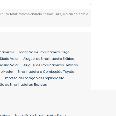
rcial ou total, mesmo citando nossos links, é proibida sem a
hadeiras
Locação de Empilhadeira Preço
Diária Valor
Aluguel de Empilhadeira Elétrica
adeira Valor
Aluguel de Empilhadeiras Eletricas
o Hyster
Empilhadeira a Combustão Toyota
Empresa de Locação de Empilhadeira
ão de Empilhadeiras Eletricas
enção de Empilhadeiras
as
Preço Aluguel Empilhadeira
Comprar Empilhadeira Hyster
pilhadeira
Empilhadeira Venda
deiras
Locação de Empilhadeira Preço