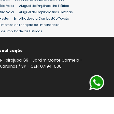
ão 25 ton
Preço de Empilhadeira 25 ton
ária Valor
Aluguel de Empilhadeira Elétrica
ira Valor
Aluguel de Empilhadeiras Eletricas
Hyster
Empilhadeira a Combustão Toyota
Empresa de Locação de Empilhadeira
de Empilhadeiras Eletricas
ção de Empilhadeiras
Preço Aluguel Empilhadeira
ocalização
omprar Empilhadeira Hyster
Venda de Empilhadeira
enda
Aluguel de Empilhadeira 25 ton
R. Ibirajuba, 89 - Jardim Monte Carmelo -
5 ton
Venda Empilhadeiras 25 ton
uarulhos / SP - CEP: 07194-000