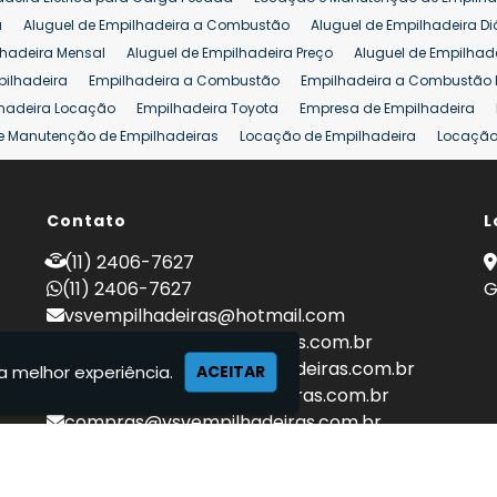
eira 25 ton
Comprar Empilhadeira 25 ton
Empilhadeira a Combust
a
Aluguel de Empilhadeira a Combustão
Aluguel de Empilhadeira Di
lhadeira Mensal
Aluguel de Empilhadeira Preço
Aluguel de Empilhade
pilhadeira
Empilhadeira a Combustão
Empilhadeira a Combustão 
hadeira Locação
Empilhadeira Toyota
Empresa de Empilhadeira
e Manutenção de Empilhadeiras
Locação de Empilhadeira
Locação 
ara Hipermercados
Locação Empilhadeira para Mercados
Manuten
a Empilhadeiras
Peças de Empilhadeiras
Peças para Empilhadeiras
mprar Empilhadeira Elétrica
Contato
Comprar Empilhadeira Eletrica Usada
L
C
adas
Venda Empilhadeiras
Preço de Empilhadeira
Empilhadeira V
(11) 2406-7627
a 25 ton
Empilhadeira a Combustão 25 ton
Preço de Empilhadeira 2
(11) 2406-7627
G
vsvempilhadeiras@hotmail.com
locacao@vsvempilhadeiras.com.br
manutencao@vsvempilhadeiras.com.br
a melhor experiência.
ACEITAR
financeiro@vsvempilhadeiras.com.br
compras@vsvempilhadeiras.com.br
 de empilhadeiras