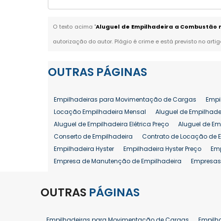
O texto acima "
Aluguel de Empilhadeira a Combustão 
autorização do autor. Plágio é crime e está previsto no arti
OUTRAS
PÁGINAS
Empilhadeiras para Movimentação de Cargas
Empi
Locação Empilhadeira Mensal
Aluguel de Empilhade
Aluguel de Empilhadeira Elétrica Preço
Aluguel de Em
Conserto de Empilhadeira
Contrato de Locação de 
Empilhadeira Hyster
Empilhadeira Hyster Preço
Em
Empresa de Manutenção de Empilhadeira
Empresas
Locação Empilhadeira Hyster
Locação Empilhadeira
Manutenção em Empilhadeiras
Manutenção Prevent
OUTRAS
PÁGINAS
Reforma de Empilhadeira
Comprar Empilhadeira
Venda de Empilhadeira
Venda de Empilhadeiras
Empilhadeiras para Movimentação de Cargas
Empilh