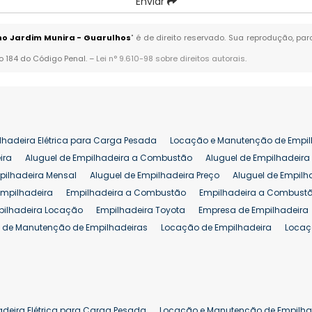
Enviar
no Jardim Munira - Guarulhos
" é de direito reservado. Sua reprodução, pa
go 184 do Código Penal. –
Lei n° 9.610-98 sobre direitos autorais
.
lhadeira Elétrica para Carga Pesada
Locação e Manutenção de Empil
ira
Aluguel de Empilhadeira a Combustão
Aluguel de Empilhadeira 
pilhadeira Mensal
Aluguel de Empilhadeira Preço
Aluguel de Empilh
Empilhadeira
Empilhadeira a Combustão
Empilhadeira a Combustã
pilhadeira Locação
Empilhadeira Toyota
Empresa de Empilhadeira
 de Manutenção de Empilhadeiras
Locação de Empilhadeira
Locaç
 para Hipermercados
Locação Empilhadeira para Mercados
Manut
iva Empilhadeiras
Peças de Empilhadeiras
Peças para Empilhadeir
Comprar Empilhadeira Elétrica
Comprar Empilhadeira Eletrica Usada
Venda de Empilhadeiras Usadas
Venda Empilhadeiras
Preço de Em
adeira Elétrica para Carga Pesada
Locação e Manutenção de Empilha