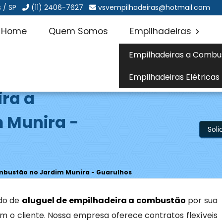
 / SP
(11) 2406-7627
vsvempilhadeiras@hotmail.com
Home
Quem Somos
Empilhadeiras
Empilhadeiras a Combu
Empilhadeiras Elétricas
ira a
 Munira -
Sol
mbustão no Jardim Munira - Guarulhos
do de
aluguel de empilhadeira a combustão
por sua
 o cliente. Nossa empresa oferece contratos flexíveis