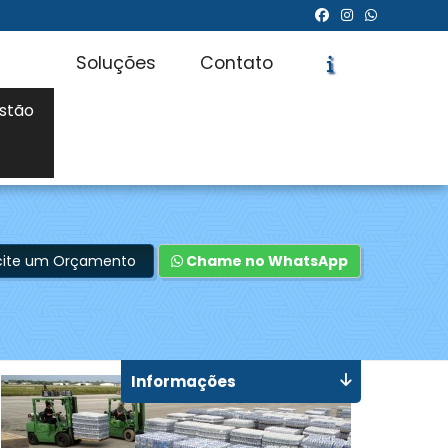
Soluções
Contato
stão
icite um Orçamento
Chame no WhatsApp
Informações