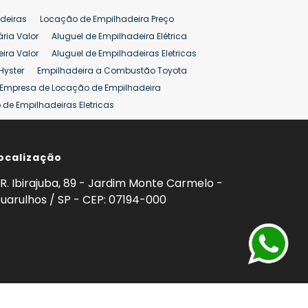
deiras
Locação de Empilhadeira Preço
ária Valor
Aluguel de Empilhadeira Elétrica
ira Valor
Aluguel de Empilhadeiras Eletricas
Hyster
Empilhadeira a Combustão Toyota
Empresa de Locação de Empilhadeira
de Empilhadeiras Eletricas
ção de Empilhadeiras
Preço Aluguel Empilhadeira
ocalização
omprar Empilhadeira Hyster
Venda de Empilhadeira
enda
Aluguel de Empilhadeira 25 ton
R. Ibirajuba, 89 - Jardim Monte Carmelo -
5 ton
Venda Empilhadeiras 25 ton
uarulhos / SP - CEP: 07194-000