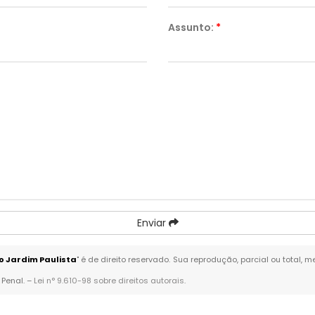
Assunto:
*
Enviar
o Jardim Paulista
" é de direito reservado. Sua reprodução, parcial ou total,
 Penal. –
Lei n° 9.610-98 sobre direitos autorais
.