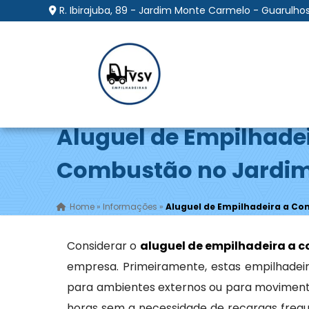
R. Ibirajuba, 89 - Jardim Monte Carmelo - Guarulhos
Aluguel de Empilhade
Combustão no Jardim
Home
»
Informações
»
Aluguel de Empilhadeira a Co
Considerar o
aluguel de empilhadeira a 
empresa. Primeiramente, estas empilhadeir
para ambientes externos ou para moviment
horas sem a necessidade de recargas frequ