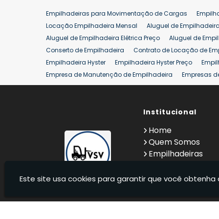
Empilhadeiras para Movimentação de Cargas
Empilh
Locação Empilhadeira Mensal
Aluguel de Empilhadeir
Aluguel de Empilhadeira Elétrica Preço
Aluguel de Empi
Conserto de Empilhadeira
Contrato de Locação de Em
Empilhadeira Hyster
Empilhadeira Hyster Preço
Empil
Empresa de Manutenção de Empilhadeira
Empresas d
Locação Empilhadeira Hyster
Locação Empilhadeira p
Manutenção em Empilhadeiras
Manutenção Preventiv
Reforma de Empilhadeira
Comprar Empilhadeira
Institucional
Co
Venda de Empilhadeiras
Venda de Empilhadeiras Us
Home
Locação de Empilhadeira 25 ton
Comprar Empilhadeir
Quem Somos
Empilhadeiras
Contato
Informações
Este site usa cookies para garantir que você obtenha 