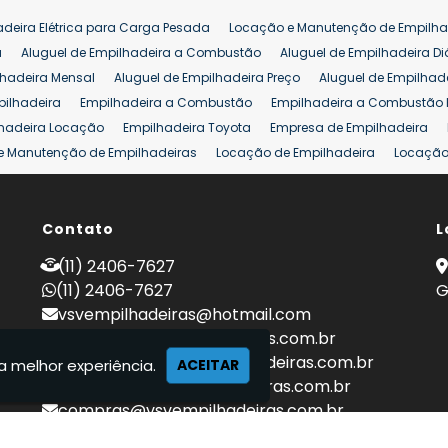
adeira Elétrica para Carga Pesada
Locação e Manutenção de Empilha
a
Aluguel de Empilhadeira a Combustão
Aluguel de Empilhadeira Di
lhadeira Mensal
Aluguel de Empilhadeira Preço
Aluguel de Empilhade
pilhadeira
Empilhadeira a Combustão
Empilhadeira a Combustão 
hadeira Locação
Empilhadeira Toyota
Empresa de Empilhadeira
e Manutenção de Empilhadeiras
Locação de Empilhadeira
Locação 
ara Hipermercados
Locação Empilhadeira para Mercados
Manuten
a Empilhadeiras
Peças de Empilhadeiras
Peças para Empilhadeiras
mprar Empilhadeira Elétrica
Contato
Comprar Empilhadeira Eletrica Usada
L
C
adas
Venda Empilhadeiras
Preço de Empilhadeira
Empilhadeira V
(11) 2406-7627
a 25 ton
Empilhadeira a Combustão 25 ton
Preço de Empilhadeira 2
(11) 2406-7627
G
vsvempilhadeiras@hotmail.com
locacao@vsvempilhadeiras.com.br
manutencao@vsvempilhadeiras.com.br
a melhor experiência.
ACEITAR
financeiro@vsvempilhadeiras.com.br
compras@vsvempilhadeiras.com.br