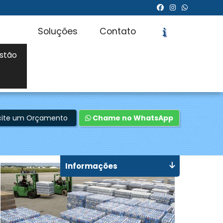
Soluções
Contato
stão
icite um Orçamento
Chame no WhatsApp
Informações