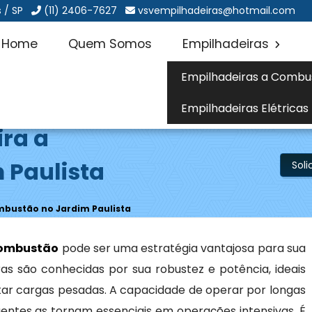
 / SP
(11) 2406-7627
vsvempilhadeiras@hotmail.com
Home
Quem Somos
Empilhadeiras
Empilhadeiras a Combu
Empilhadeiras Elétricas
ira a
 Paulista
Sol
mbustão no Jardim Paulista
combustão
pode ser uma estratégia vantajosa para sua
as são conhecidas por sua robustez e potência, ideais
ar cargas pesadas. A capacidade de operar por longas
entes as tornam essenciais em operações intensivas. É