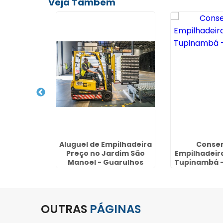
Veja Também
pilhadeira
Aluguel de Empilhadeira
Conser
apopemba
Preço no Jardim São
Empilhadeir
Manoel - Guarulhos
Tupinambá -
OUTRAS
PÁGINAS