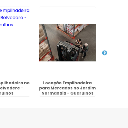
pilhadeira no
Locação Empilhadeira
Aluguel d
elvedere -
para Mercados no Jardim
Mensal 
rulhos
Normandia - Guarulhos