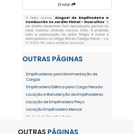
Enviar
O texto acima "
Aluguel de Empilhadeira a
Combustão no Jardim Pinhal - Guarulhos
" é
de direito reservado. Sua reprodução, parcial ou
total, mesmo citando nossos links, é proibida
sem a autorização do autor. Plágio é crime e
está previsto no artigo 184 do Código Penal. –
Lei
n° 9.610-98 sobre direitos autorais
.
OUTRAS
PÁGINAS
Empilhadeiras para Movimentação de
Cargas
Empilhadeira Elétrica para Carga Pesada
Locação e Manutenção de Empilhadeiras
Locação de Empilhadeira Preço
Locação Empilhadeira Mensal
Aluguel de Empilhadeira
Aluguel de Empilhadeira a Combustão
OUTRAS
PÁGINAS
Aluguel de Empilhadeira Diária Valor