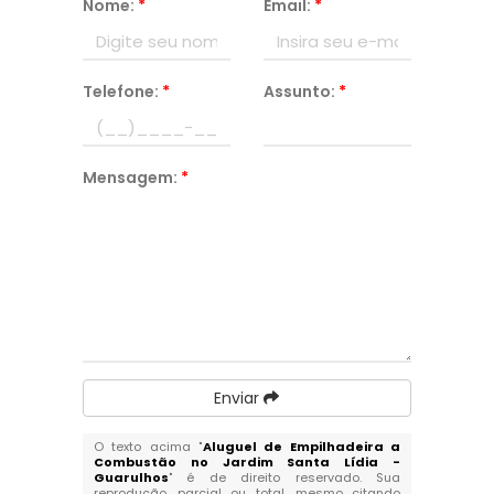
Nome:
*
Email:
*
Telefone:
*
Assunto:
*
Mensagem:
*
Enviar
O texto acima "
Aluguel de Empilhadeira a
Combustão no Jardim Santa Lídia -
Guarulhos
" é de direito reservado. Sua
reprodução, parcial ou total, mesmo citando