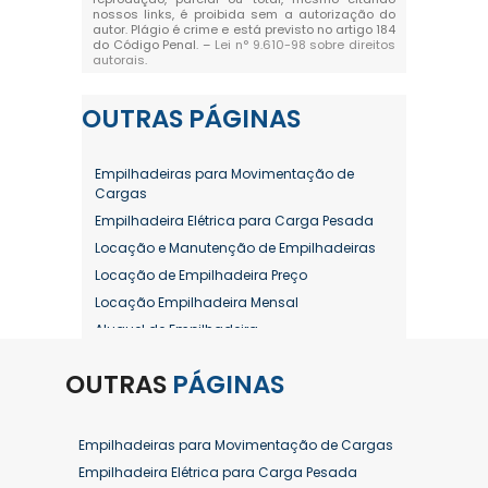
nossos links, é proibida sem a autorização do
autor. Plágio é crime e está previsto no artigo 184
do Código Penal. –
Lei n° 9.610-98 sobre direitos
autorais
.
OUTRAS
PÁGINAS
Empilhadeiras para Movimentação de
Cargas
Empilhadeira Elétrica para Carga Pesada
Locação e Manutenção de Empilhadeiras
Locação de Empilhadeira Preço
Locação Empilhadeira Mensal
Aluguel de Empilhadeira
Aluguel de Empilhadeira a Combustão
OUTRAS
PÁGINAS
Aluguel de Empilhadeira Diária Valor
Aluguel de Empilhadeira Elétrica
Aluguel de Empilhadeira Elétrica Preço
Empilhadeiras para Movimentação de Cargas
Aluguel de Empilhadeira Mensal
Empilhadeira Elétrica para Carga Pesada