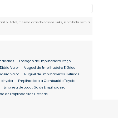
rcial ou total, mesmo citando nossos links, é proibida sem a
hadeiras
Locação de Empilhadeira Preço
Diária Valor
Aluguel de Empilhadeira Elétrica
adeira Valor
Aluguel de Empilhadeiras Eletricas
o Hyster
Empilhadeira a Combustão Toyota
Empresa de Locação de Empilhadeira
ão de Empilhadeiras Eletricas
enção de Empilhadeiras
as
Preço Aluguel Empilhadeira
Comprar Empilhadeira Hyster