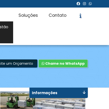
Soluções
Contato
stão
icite um Orçamento
Chame no WhatsApp
Informações