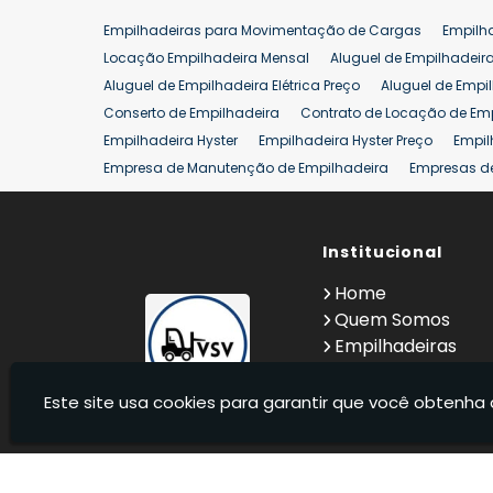
Venda de Empilhadeira
Venda de Empilhadeiras
Empilhadeiras para Movimentação de Cargas
Empilh
Aluguel de Empilhadeira 25 ton
Locação de Empilhad
Locação Empilhadeira Mensal
Aluguel de Empilhadeir
Venda Empilhadeiras 25 ton
Aluguel de Empilhadeira Elétrica Preço
Aluguel de Empi
Conserto de Empilhadeira
Contrato de Locação de Em
Empilhadeira Hyster
Empilhadeira Hyster Preço
Empil
Empresa de Manutenção de Empilhadeira
Empresas d
Locação Empilhadeira Hyster
Locação Empilhadeira p
Manutenção em Empilhadeiras
Manutenção Preventiv
Reforma de Empilhadeira
Comprar Empilhadeira
Institucional
Co
Venda de Empilhadeiras
Venda de Empilhadeiras Us
Home
Locação de Empilhadeira 25 ton
Comprar Empilhadeir
Quem Somos
Empilhadeiras
Contato
Informações
Este site usa cookies para garantir que você obtenha 