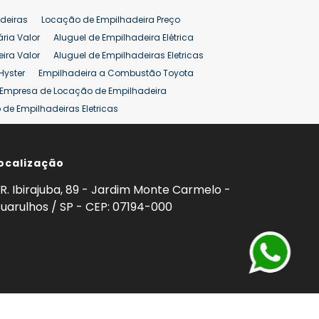
pilhadeira
Empilhadeira Venda
deiras
Locação de Empilhadeira Preço
ão 25 ton
Preço de Empilhadeira 25 ton
ária Valor
Aluguel de Empilhadeira Elétrica
ira Valor
Aluguel de Empilhadeiras Eletricas
Hyster
Empilhadeira a Combustão Toyota
Empresa de Locação de Empilhadeira
de Empilhadeiras Eletricas
ção de Empilhadeiras
Preço Aluguel Empilhadeira
ocalização
omprar Empilhadeira Hyster
Venda de Empilhadeira
enda
Aluguel de Empilhadeira 25 ton
R. Ibirajuba, 89 - Jardim Monte Carmelo -
5 ton
Venda Empilhadeiras 25 ton
uarulhos / SP - CEP: 07194-000