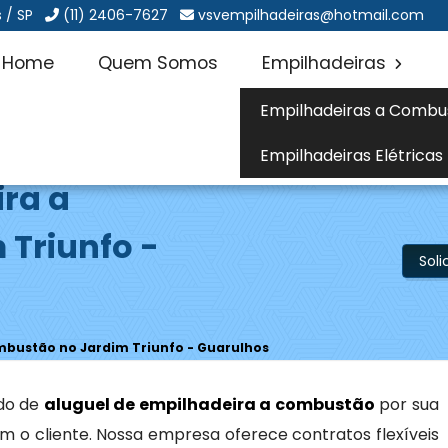
 / SP
(11) 2406-7627
vsvempilhadeiras@hotmail.com
Home
Quem Somos
Empilhadeiras
Empilhadeiras a Combu
Empilhadeiras Elétricas
ira a
Triunfo -
Sol
mbustão no Jardim Triunfo - Guarulhos
do de
aluguel de empilhadeira a combustão
por sua
 o cliente. Nossa empresa oferece contratos flexíveis