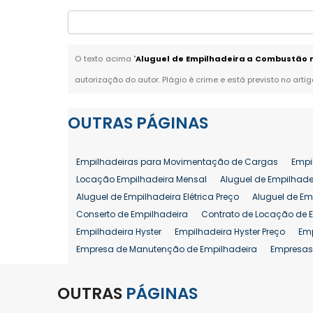
O texto acima "
Aluguel de Empilhadeira a Combustão n
autorização do autor. Plágio é crime e está previsto no arti
OUTRAS
PÁGINAS
Empilhadeiras para Movimentação de Cargas
Empi
Locação Empilhadeira Mensal
Aluguel de Empilhade
Aluguel de Empilhadeira Elétrica Preço
Aluguel de Em
Conserto de Empilhadeira
Contrato de Locação de 
Empilhadeira Hyster
Empilhadeira Hyster Preço
Em
Empresa de Manutenção de Empilhadeira
Empresas
Locação Empilhadeira Hyster
Locação Empilhadeira
Manutenção em Empilhadeiras
Manutenção Prevent
OUTRAS
PÁGINAS
Reforma de Empilhadeira
Comprar Empilhadeira