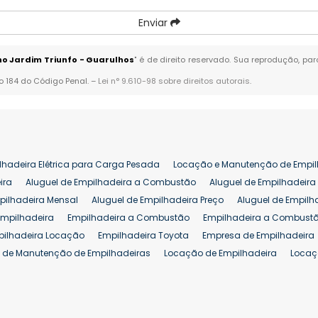
Enviar
o Jardim Triunfo - Guarulhos
" é de direito reservado. Sua reprodução, pa
go 184 do Código Penal. –
Lei n° 9.610-98 sobre direitos autorais
.
lhadeira Elétrica para Carga Pesada
Locação e Manutenção de Empil
ira
Aluguel de Empilhadeira a Combustão
Aluguel de Empilhadeira 
pilhadeira Mensal
Aluguel de Empilhadeira Preço
Aluguel de Empilh
Empilhadeira
Empilhadeira a Combustão
Empilhadeira a Combustã
pilhadeira Locação
Empilhadeira Toyota
Empresa de Empilhadeira
 de Manutenção de Empilhadeiras
Locação de Empilhadeira
Locaç
 para Hipermercados
Locação Empilhadeira para Mercados
Manut
iva Empilhadeiras
Peças de Empilhadeiras
Peças para Empilhadeir
Comprar Empilhadeira Elétrica
Comprar Empilhadeira Eletrica Usada