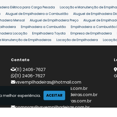
Venda de Empilhadeiras Usadas
Venda Empilhadeiras
Preço de Em
adeira Elétrica para Carga Pesada
Locação e Manutenção de Empilha
eira 25 ton
Comprar Empilhadeira 25 ton
Empilhadeira a Combust
a
Aluguel de Empilhadeira a Combustão
Aluguel de Empilhadeira Di
lhadeira Mensal
Aluguel de Empilhadeira Preço
Aluguel de Empilhade
pilhadeira
Empilhadeira a Combustão
Empilhadeira a Combustão 
hadeira Locação
Empilhadeira Toyota
Empresa de Empilhadeira
e Manutenção de Empilhadeiras
Locação de Empilhadeira
Locação 
ara Hipermercados
Locação Empilhadeira para Mercados
Manuten
a Empilhadeiras
Peças de Empilhadeiras
Peças para Empilhadeiras
mprar Empilhadeira Elétrica
Contato
Comprar Empilhadeira Eletrica Usada
L
C
adas
Venda Empilhadeiras
Preço de Empilhadeira
Empilhadeira V
(11) 2406-7627
a 25 ton
Empilhadeira a Combustão 25 ton
Preço de Empilhadeira 2
(11) 2406-7627
G
vsvempilhadeiras@hotmail.com
locacao@vsvempilhadeiras.com.br
manutencao@vsvempilhadeiras.com.br
a melhor experiência.
ACEITAR
financeiro@vsvempilhadeiras.com.br
compras@vsvempilhadeiras.com.br