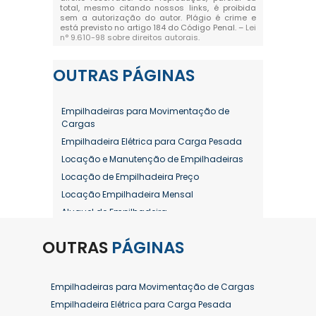
total, mesmo citando nossos links, é proibida
sem a autorização do autor. Plágio é crime e
está previsto no artigo 184 do Código Penal. –
Lei
n° 9.610-98 sobre direitos autorais
.
OUTRAS
PÁGINAS
Empilhadeiras para Movimentação de
Cargas
Empilhadeira Elétrica para Carga Pesada
Locação e Manutenção de Empilhadeiras
Locação de Empilhadeira Preço
Locação Empilhadeira Mensal
Aluguel de Empilhadeira
Aluguel de Empilhadeira a Combustão
OUTRAS
PÁGINAS
Aluguel de Empilhadeira Diária Valor
Aluguel de Empilhadeira Elétrica
Aluguel de Empilhadeira Elétrica Preço
Empilhadeiras para Movimentação de Cargas
Aluguel de Empilhadeira Mensal
Empilhadeira Elétrica para Carga Pesada