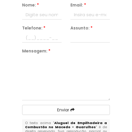
Nome:
*
Email:
*
Telefone:
*
Assunto:
*
Mensagem:
*
Enviar
O texto acima "
Aluguel de Empilhadeira a
Combustão no Macedo - Guarulhos
" é de
direito reservado. Sua reprodução, parcial ou