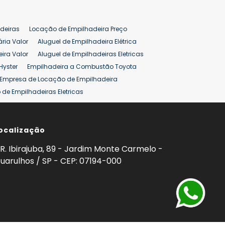
deiras
Locação de Empilhadeira Preço
ária Valor
Aluguel de Empilhadeira Elétrica
ira Valor
Aluguel de Empilhadeiras Eletricas
Hyster
Empilhadeira a Combustão Toyota
Empresa de Locação de Empilhadeira
de Empilhadeiras Eletricas
ção de Empilhadeiras
Preço Aluguel Empilhadeira
ocalização
omprar Empilhadeira Hyster
Venda de Empilhadeira
enda
Aluguel de Empilhadeira 25 ton
R. Ibirajuba, 89 - Jardim Monte Carmelo -
5 ton
Venda Empilhadeiras 25 ton
uarulhos / SP - CEP: 07194-000