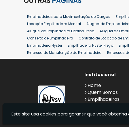
OUTRAS
PÁGINAS
Empilhadeiras para Movimentação de Cargas
Empilh
Locação Empilhadeira Mensal
Aluguel de Empilhadeir
Aluguel de Empilhadeira Elétrica Preço
Aluguel de Empi
Conserto de Empilhadeira
Contrato de Locação de Em
Empilhadeira Hyster
Empilhadeira Hyster Preço
Empil
Empresa de Manutenção de Empilhadeira
Empresas d
Locação Empilhadeira Hyster
Locação Empilhadeira p
Manutenção em Empilhadeiras
Manutenção Preventiv
Reforma de Empilhadeira
Comprar Empilhadeira
Institucional
Co
Venda de Empilhadeiras
Venda de Empilhadeiras Us
Home
Locação de Empilhadeira 25 ton
Comprar Empilhadeir
Quem Somos
Empilhadeiras
Contato
Informações
Este site usa cookies para garantir que você obtenha 