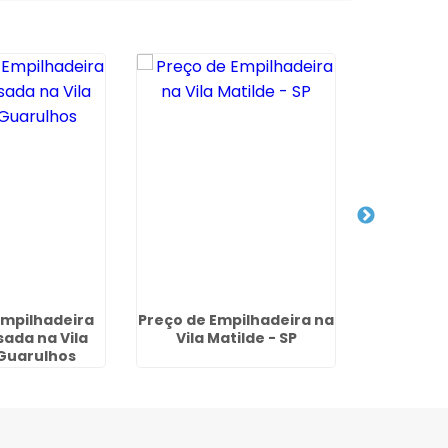
mpilhadeira
Preço de Empilhadeira na
Locação
sada na Vila
Vila Matilde - SP
Hyste
 Guarulhos
Barbosa