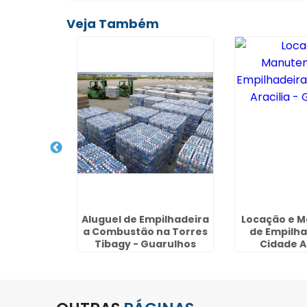
Veja Também
pilhadeira
Aluguel de Empilhadeira
Locação e 
 na Vila
a Combustão na Torres
de Empilha
- SP
Tibagy - Guarulhos
Cidade Ar
Guaru