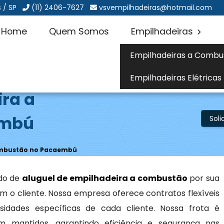
 / SP
(11) 2406-7627
vsvempilhadeiras@hotmail.com
Home
Quem Somos
Empilhadeiras
Empilhadeiras a Combu
Empilhadeiras Elétricas
ira a
embú
Sol
Combustão no Pacaembú
do de
aluguel de empilhadeira a combustão
por sua
 o cliente. Nossa empresa oferece contratos flexíveis
idades específicas de cada cliente. Nossa frota é
mantidos, garantindo eficiência e segurança nas