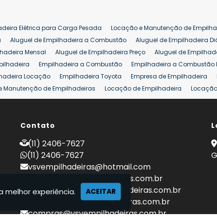
adeira Elétrica para Carga Pesada
Locação e Manutenção de Empilha
a
Aluguel de Empilhadeira a Combustão
Aluguel de Empilhadeira Di
lhadeira Mensal
Aluguel de Empilhadeira Preço
Aluguel de Empilhade
pilhadeira
Empilhadeira a Combustão
Empilhadeira a Combustão 
hadeira Locação
Empilhadeira Toyota
Empresa de Empilhadeira
e Manutenção de Empilhadeiras
Locação de Empilhadeira
Locação 
ara Hipermercados
Locação Empilhadeira para Mercados
Manuten
a Empilhadeiras
Peças de Empilhadeiras
Peças para Empilhadeiras
mprar Empilhadeira Elétrica
Contato
Comprar Empilhadeira Eletrica Usada
L
C
adas
Venda Empilhadeiras
Preço de Empilhadeira
Empilhadeira V
(11) 2406-7627
a 25 ton
Empilhadeira a Combustão 25 ton
Preço de Empilhadeira 2
(11) 2406-7627
G
vsvempilhadeiras@hotmail.com
locacao@vsvempilhadeiras.com.br
manutencao@vsvempilhadeiras.com.br
a melhor experiência.
ACEITAR
financeiro@vsvempilhadeiras.com.br
compras@vsvempilhadeiras.com.br