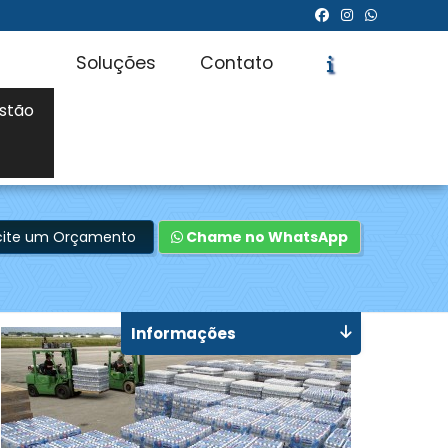
Soluções
Contato
stão
icite um Orçamento
Chame no WhatsApp
Informações