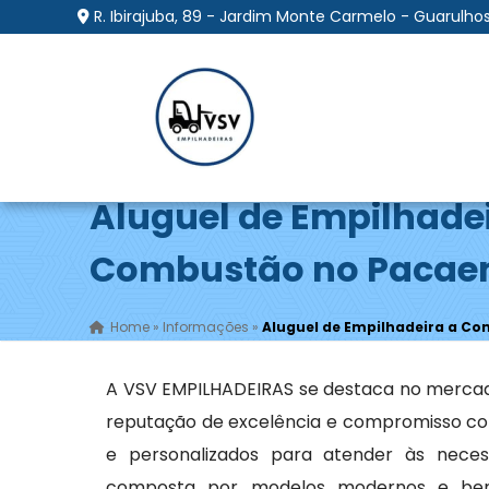
R. Ibirajuba, 89 - Jardim Monte Carmelo - Guarulhos
Aluguel de Empilhade
Combustão no Paca
Home
»
Informações
»
Aluguel de Empilhadeira a 
A VSV EMPILHADEIRAS se destaca no merca
reputação de excelência e compromisso com
e personalizados para atender às necess
composta por modelos modernos e bem 