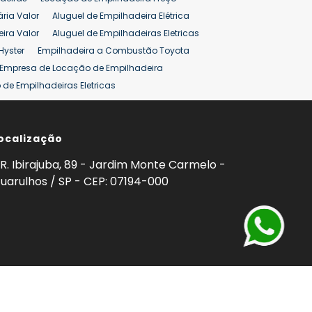
ão 25 ton
Preço de Empilhadeira 25 ton
ária Valor
Aluguel de Empilhadeira Elétrica
ira Valor
Aluguel de Empilhadeiras Eletricas
Hyster
Empilhadeira a Combustão Toyota
Empresa de Locação de Empilhadeira
de Empilhadeiras Eletricas
ção de Empilhadeiras
Preço Aluguel Empilhadeira
ocalização
omprar Empilhadeira Hyster
Venda de Empilhadeira
enda
Aluguel de Empilhadeira 25 ton
R. Ibirajuba, 89 - Jardim Monte Carmelo -
5 ton
Venda Empilhadeiras 25 ton
uarulhos / SP - CEP: 07194-000