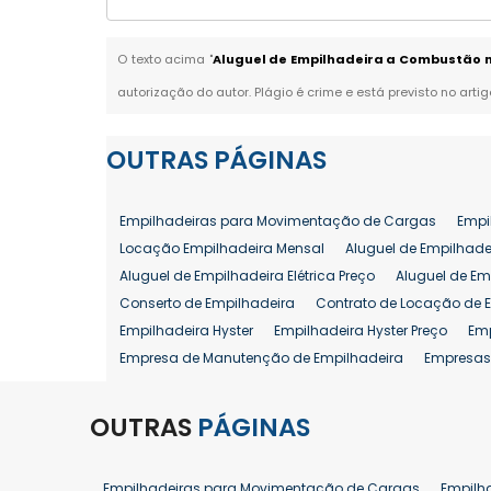
O texto acima "
Aluguel de Empilhadeira a Combustão 
autorização do autor. Plágio é crime e está previsto no arti
OUTRAS
PÁGINAS
Empilhadeiras para Movimentação de Cargas
Empi
Locação Empilhadeira Mensal
Aluguel de Empilhade
Aluguel de Empilhadeira Elétrica Preço
Aluguel de Em
Conserto de Empilhadeira
Contrato de Locação de 
Empilhadeira Hyster
Empilhadeira Hyster Preço
Em
Empresa de Manutenção de Empilhadeira
Empresas
Locação Empilhadeira Hyster
Locação Empilhadeira
Manutenção em Empilhadeiras
Manutenção Prevent
OUTRAS
PÁGINAS
Reforma de Empilhadeira
Comprar Empilhadeira
Venda de Empilhadeira
Venda de Empilhadeiras
Empilhadeiras para Movimentação de Cargas
Empilh