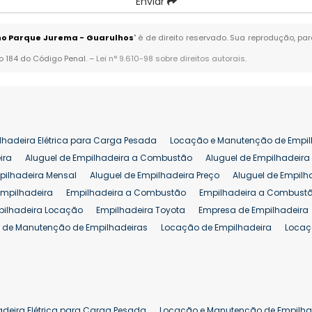
Enviar
no Parque Jurema - Guarulhos
" é de direito reservado. Sua reprodução, pa
go 184 do Código Penal. –
Lei n° 9.610-98 sobre direitos autorais
.
lhadeira Elétrica para Carga Pesada
Locação e Manutenção de Empil
ira
Aluguel de Empilhadeira a Combustão
Aluguel de Empilhadeira 
pilhadeira Mensal
Aluguel de Empilhadeira Preço
Aluguel de Empilh
Empilhadeira
Empilhadeira a Combustão
Empilhadeira a Combustã
pilhadeira Locação
Empilhadeira Toyota
Empresa de Empilhadeira
 de Manutenção de Empilhadeiras
Locação de Empilhadeira
Locaç
 para Hipermercados
Locação Empilhadeira para Mercados
Manut
iva Empilhadeiras
Peças de Empilhadeiras
Peças para Empilhadeir
Comprar Empilhadeira Elétrica
Comprar Empilhadeira Eletrica Usada
Venda de Empilhadeiras Usadas
Venda Empilhadeiras
Preço de Em
adeira Elétrica para Carga Pesada
Locação e Manutenção de Empilha