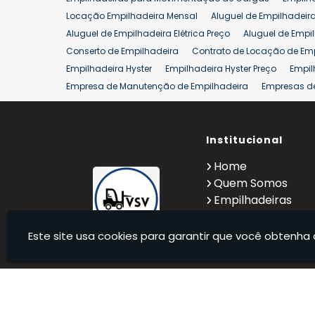
Aluguel de Empilhadeira 25 ton
Locação de Empilhad
Locação Empilhadeira Mensal
Aluguel de Empilhadeir
Venda Empilhadeiras 25 ton
Aluguel de Empilhadeira Elétrica Preço
Aluguel de Empi
Conserto de Empilhadeira
Contrato de Locação de Em
Empilhadeira Hyster
Empilhadeira Hyster Preço
Empil
Empresa de Manutenção de Empilhadeira
Empresas d
Locação Empilhadeira Hyster
Locação Empilhadeira p
Manutenção em Empilhadeiras
Manutenção Preventiv
Reforma de Empilhadeira
Comprar Empilhadeira
Institucional
Co
Venda de Empilhadeiras
Venda de Empilhadeiras Us
Home
Locação de Empilhadeira 25 ton
Comprar Empilhadeir
Quem Somos
Empilhadeiras
Contato
Informações
Este site usa cookies para garantir que você obtenha 
VSV Empilhadeiras - Venda, locação e manutenção