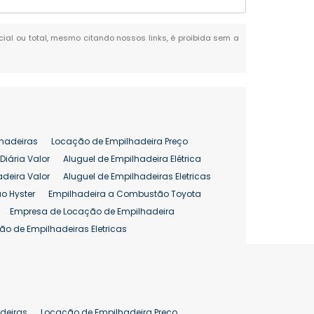
rcial ou total, mesmo citando nossos links, é proibida sem a
hadeiras
Locação de Empilhadeira Preço
Diária Valor
Aluguel de Empilhadeira Elétrica
adeira Valor
Aluguel de Empilhadeiras Eletricas
o Hyster
Empilhadeira a Combustão Toyota
Empresa de Locação de Empilhadeira
ão de Empilhadeiras Eletricas
enção de Empilhadeiras
as
Preço Aluguel Empilhadeira
Comprar Empilhadeira Hyster
pilhadeira
Empilhadeira Venda
deiras
Locação de Empilhadeira Preço