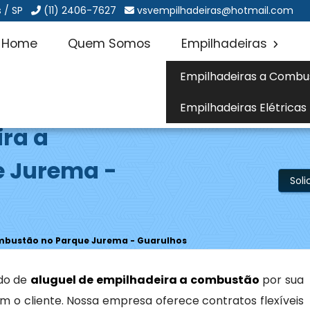
 / SP
(11) 2406-7627
vsvempilhadeiras@hotmail.com
Home
Quem Somos
Empilhadeiras
Empilhadeiras a Combu
Empilhadeiras Elétricas
ira a
 Jurema -
Sol
ombustão no Parque Jurema - Guarulhos
do de
aluguel de empilhadeira a combustão
por sua
 o cliente. Nossa empresa oferece contratos flexíveis