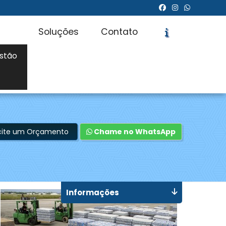
Soluções
Contato
stão
icite um Orçamento
Chame no WhatsApp
Informações