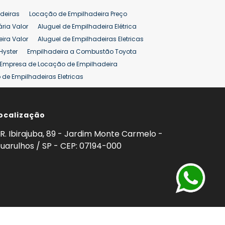
pilhadeira
Empilhadeira Venda
deiras
Locação de Empilhadeira Preço
ão 25 ton
Preço de Empilhadeira 25 ton
ária Valor
Aluguel de Empilhadeira Elétrica
ira Valor
Aluguel de Empilhadeiras Eletricas
Hyster
Empilhadeira a Combustão Toyota
Empresa de Locação de Empilhadeira
de Empilhadeiras Eletricas
ção de Empilhadeiras
Preço Aluguel Empilhadeira
ocalização
omprar Empilhadeira Hyster
Venda de Empilhadeira
enda
Aluguel de Empilhadeira 25 ton
R. Ibirajuba, 89 - Jardim Monte Carmelo -
5 ton
Venda Empilhadeiras 25 ton
uarulhos / SP - CEP: 07194-000