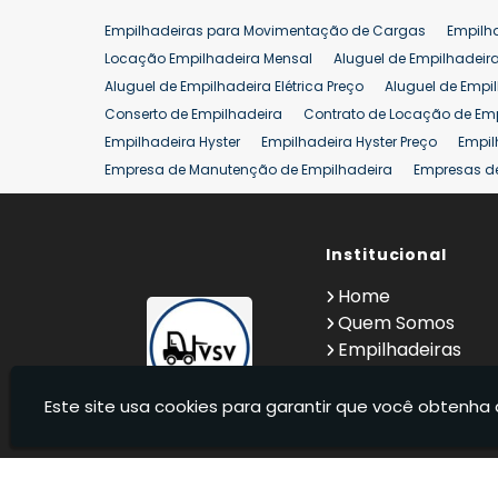
Venda de Empilhadeira
Venda de Empilhadeiras
Empilhadeiras para Movimentação de Cargas
Empilh
Aluguel de Empilhadeira 25 ton
Locação de Empilhad
Locação Empilhadeira Mensal
Aluguel de Empilhadeir
Venda Empilhadeiras 25 ton
Aluguel de Empilhadeira Elétrica Preço
Aluguel de Empi
Conserto de Empilhadeira
Contrato de Locação de Em
Empilhadeira Hyster
Empilhadeira Hyster Preço
Empil
Empresa de Manutenção de Empilhadeira
Empresas d
Locação Empilhadeira Hyster
Locação Empilhadeira p
Manutenção em Empilhadeiras
Manutenção Preventiv
Reforma de Empilhadeira
Comprar Empilhadeira
Institucional
Co
Venda de Empilhadeiras
Venda de Empilhadeiras Us
Home
Locação de Empilhadeira 25 ton
Comprar Empilhadeir
Quem Somos
Empilhadeiras
Contato
Informações
Este site usa cookies para garantir que você obtenha 