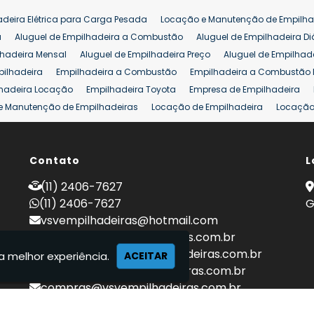
Venda de Empilhadeiras Usadas
Venda Empilhadeiras
Preço de Em
adeira Elétrica para Carga Pesada
Locação e Manutenção de Empilha
eira 25 ton
Comprar Empilhadeira 25 ton
Empilhadeira a Combust
a
Aluguel de Empilhadeira a Combustão
Aluguel de Empilhadeira Di
lhadeira Mensal
Aluguel de Empilhadeira Preço
Aluguel de Empilhade
pilhadeira
Empilhadeira a Combustão
Empilhadeira a Combustão 
hadeira Locação
Empilhadeira Toyota
Empresa de Empilhadeira
e Manutenção de Empilhadeiras
Locação de Empilhadeira
Locação 
ara Hipermercados
Locação Empilhadeira para Mercados
Manuten
a Empilhadeiras
Peças de Empilhadeiras
Peças para Empilhadeiras
mprar Empilhadeira Elétrica
Contato
Comprar Empilhadeira Eletrica Usada
L
C
adas
Venda Empilhadeiras
Preço de Empilhadeira
Empilhadeira V
(11) 2406-7627
a 25 ton
Empilhadeira a Combustão 25 ton
Preço de Empilhadeira 2
(11) 2406-7627
G
vsvempilhadeiras@hotmail.com
locacao@vsvempilhadeiras.com.br
manutencao@vsvempilhadeiras.com.br
a melhor experiência.
ACEITAR
financeiro@vsvempilhadeiras.com.br
compras@vsvempilhadeiras.com.br