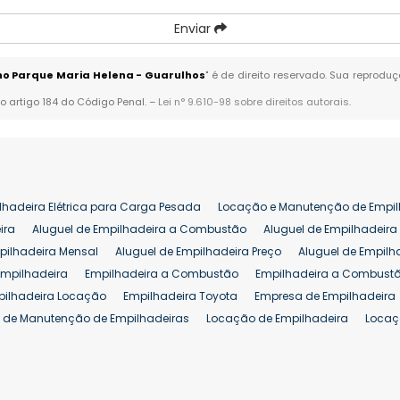
Enviar
no Parque Maria Helena - Guarulhos
" é de direito reservado. Sua reproduç
no artigo 184 do Código Penal. –
Lei n° 9.610-98 sobre direitos autorais
.
lhadeira Elétrica para Carga Pesada
Locação e Manutenção de Empil
ira
Aluguel de Empilhadeira a Combustão
Aluguel de Empilhadeira 
pilhadeira Mensal
Aluguel de Empilhadeira Preço
Aluguel de Empilh
Empilhadeira
Empilhadeira a Combustão
Empilhadeira a Combustã
pilhadeira Locação
Empilhadeira Toyota
Empresa de Empilhadeira
 de Manutenção de Empilhadeiras
Locação de Empilhadeira
Locaç
 para Hipermercados
Locação Empilhadeira para Mercados
Manut
iva Empilhadeiras
Peças de Empilhadeiras
Peças para Empilhadeir
Comprar Empilhadeira Elétrica
Comprar Empilhadeira Eletrica Usada