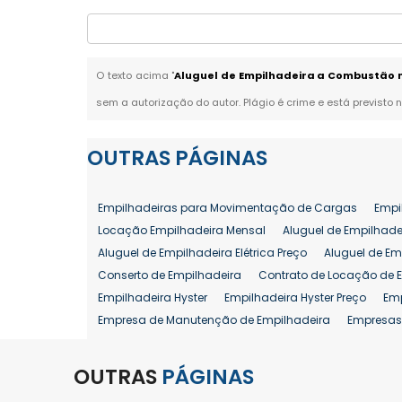
O texto acima "
Aluguel de Empilhadeira a Combustão 
sem a autorização do autor. Plágio é crime e está previsto 
OUTRAS
PÁGINAS
Empilhadeiras para Movimentação de Cargas
Empi
Locação Empilhadeira Mensal
Aluguel de Empilhade
Aluguel de Empilhadeira Elétrica Preço
Aluguel de Em
Conserto de Empilhadeira
Contrato de Locação de 
Empilhadeira Hyster
Empilhadeira Hyster Preço
Em
Empresa de Manutenção de Empilhadeira
Empresas
Locação Empilhadeira Hyster
Locação Empilhadeira
Manutenção em Empilhadeiras
Manutenção Prevent
OUTRAS
PÁGINAS
Reforma de Empilhadeira
Comprar Empilhadeira