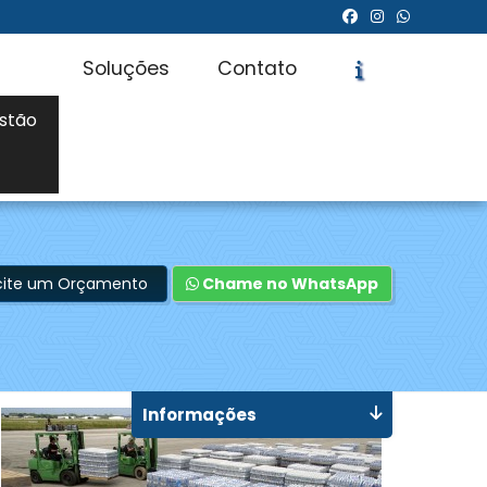
Soluções
Contato
stão
icite um Orçamento
Chame no WhatsApp
Informações