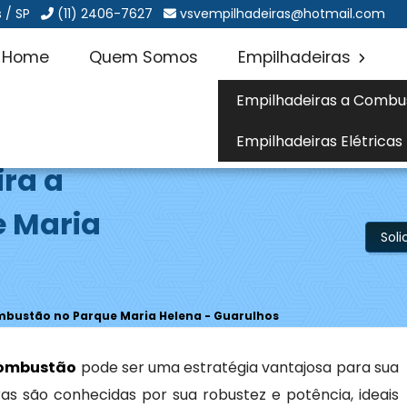
 / SP
(11) 2406-7627
vsvempilhadeiras@hotmail.com
Home
Quem Somos
Empilhadeiras
Empilhadeiras a Combu
Empilhadeiras Elétricas
ira a
 Maria
Sol
mbustão no Parque Maria Helena - Guarulhos
combustão
pode ser uma estratégia vantajosa para sua
as são conhecidas por sua robustez e potência, ideais