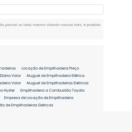
ão, parcial ou total, mesmo citando nossos links, é proibida
hadeiras
Locação de Empilhadeira Preço
Diária Valor
Aluguel de Empilhadeira Elétrica
adeira Valor
Aluguel de Empilhadeiras Eletricas
o Hyster
Empilhadeira a Combustão Toyota
Empresa de Locação de Empilhadeira
ão de Empilhadeiras Eletricas
enção de Empilhadeiras
as
Preço Aluguel Empilhadeira
Comprar Empilhadeira Hyster