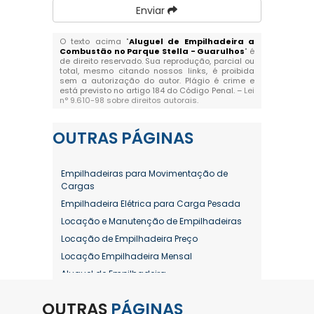
Enviar
O texto acima "
Aluguel de Empilhadeira a
Combustão no Parque Stella - Guarulhos
" é
de direito reservado. Sua reprodução, parcial ou
total, mesmo citando nossos links, é proibida
sem a autorização do autor. Plágio é crime e
está previsto no artigo 184 do Código Penal. –
Lei
n° 9.610-98 sobre direitos autorais
.
OUTRAS
PÁGINAS
Empilhadeiras para Movimentação de
Cargas
Empilhadeira Elétrica para Carga Pesada
Locação e Manutenção de Empilhadeiras
Locação de Empilhadeira Preço
Locação Empilhadeira Mensal
Aluguel de Empilhadeira
Aluguel de Empilhadeira a Combustão
OUTRAS
PÁGINAS
Aluguel de Empilhadeira Diária Valor