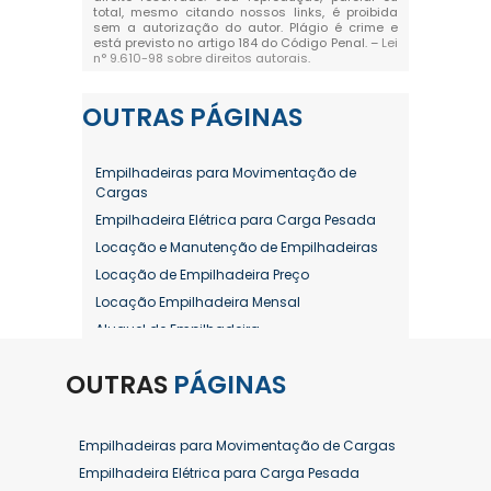
total, mesmo citando nossos links, é proibida
sem a autorização do autor. Plágio é crime e
está previsto no artigo 184 do Código Penal. –
Lei
n° 9.610-98 sobre direitos autorais
.
OUTRAS
PÁGINAS
Empilhadeiras para Movimentação de
Cargas
Empilhadeira Elétrica para Carga Pesada
Locação e Manutenção de Empilhadeiras
Locação de Empilhadeira Preço
Locação Empilhadeira Mensal
Aluguel de Empilhadeira
Aluguel de Empilhadeira a Combustão
OUTRAS
PÁGINAS
Aluguel de Empilhadeira Diária Valor
Aluguel de Empilhadeira Elétrica
Aluguel de Empilhadeira Elétrica Preço
Empilhadeiras para Movimentação de Cargas
Aluguel de Empilhadeira Mensal
Empilhadeira Elétrica para Carga Pesada