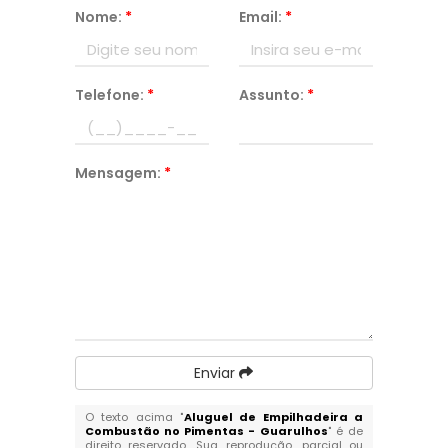
Nome:
*
Email:
*
Telefone:
*
Assunto:
*
Mensagem:
*
Enviar
O texto acima "
Aluguel de Empilhadeira a
Combustão no Pimentas - Guarulhos
" é de
direito reservado. Sua reprodução, parcial ou