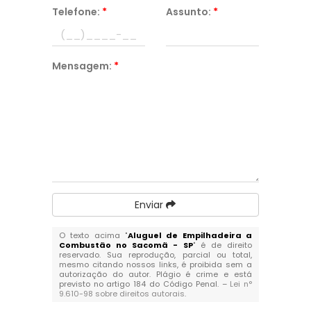
Telefone:
*
Assunto:
*
Mensagem:
*
Enviar
O texto acima "
Aluguel de Empilhadeira a
Combustão no Sacomã - SP
" é de direito
reservado. Sua reprodução, parcial ou total,
mesmo citando nossos links, é proibida sem a
autorização do autor. Plágio é crime e está
previsto no artigo 184 do Código Penal. –
Lei n°
9.610-98 sobre direitos autorais
.