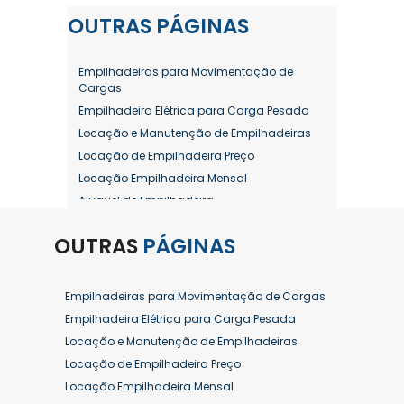
OUTRAS
PÁGINAS
Empilhadeiras para Movimentação de
Cargas
Empilhadeira Elétrica para Carga Pesada
Locação e Manutenção de Empilhadeiras
Locação de Empilhadeira Preço
Locação Empilhadeira Mensal
Aluguel de Empilhadeira
Aluguel de Empilhadeira a Combustão
OUTRAS
PÁGINAS
Aluguel de Empilhadeira Diária Valor
Aluguel de Empilhadeira Elétrica
Aluguel de Empilhadeira Elétrica Preço
Empilhadeiras para Movimentação de Cargas
Aluguel de Empilhadeira Mensal
Empilhadeira Elétrica para Carga Pesada
Aluguel de Empilhadeira Preço
Locação e Manutenção de Empilhadeiras
Aluguel de Empilhadeira Valor
Locação de Empilhadeira Preço
Aluguel de Empilhadeiras Eletricas
Locação Empilhadeira Mensal
Conserto de Empilhadeira