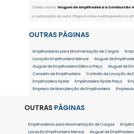
O texto acima "
Aluguel de Empilhadeira a Combustão no
a autorização do autor. Plágio é crime e está previsto no ar
OUTRAS
PÁGINAS
Empilhadeiras para Movimentação de Cargas
Empi
Locação Empilhadeira Mensal
Aluguel de Empilhade
Aluguel de Empilhadeira Elétrica Preço
Aluguel de Em
Conserto de Empilhadeira
Contrato de Locação de 
Empilhadeira Hyster
Empilhadeira Hyster Preço
Em
Empresa de Manutenção de Empilhadeira
Empresas
Locação Empilhadeira Hyster
Locação Empilhadeira
Manutenção em Empilhadeiras
Manutenção Prevent
OUTRAS
PÁGINAS
Reforma de Empilhadeira
Comprar Empilhadeira
Venda de Empilhadeira
Venda de Empilhadeiras
Empilhadeiras para Movimentação de Cargas
Empilh
Aluguel de Empilhadeira 25 ton
Locação de Empilhad
Locação Empilhadeira Mensal
Aluguel de Empilhadeir
Venda Empilhadeiras 25 ton