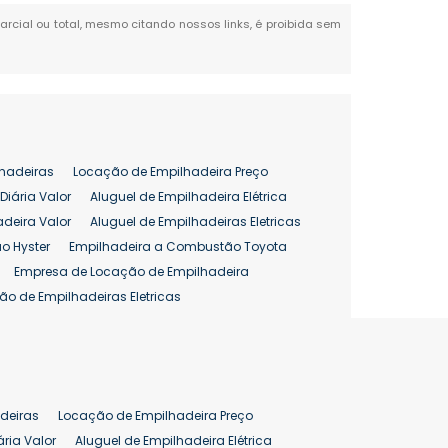
parcial ou total, mesmo citando nossos links, é proibida sem
hadeiras
Locação de Empilhadeira Preço
Diária Valor
Aluguel de Empilhadeira Elétrica
adeira Valor
Aluguel de Empilhadeiras Eletricas
o Hyster
Empilhadeira a Combustão Toyota
Empresa de Locação de Empilhadeira
ão de Empilhadeiras Eletricas
enção de Empilhadeiras
as
Preço Aluguel Empilhadeira
Comprar Empilhadeira Hyster
pilhadeira
Empilhadeira Venda
deiras
Locação de Empilhadeira Preço
ão 25 ton
Preço de Empilhadeira 25 ton
ária Valor
Aluguel de Empilhadeira Elétrica