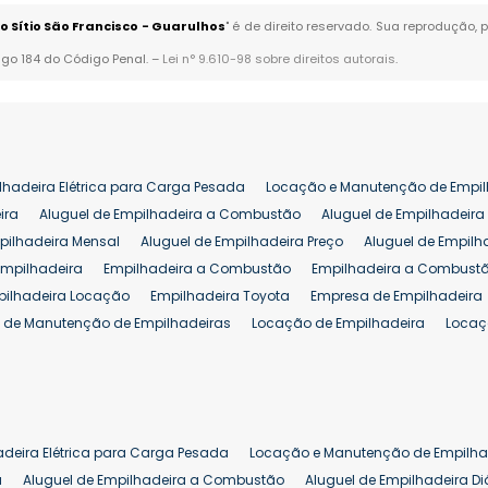
 Sítio São Francisco - Guarulhos
" é de direito reservado. Sua reprodução, 
tigo 184 do Código Penal. –
Lei n° 9.610-98 sobre direitos autorais
.
lhadeira Elétrica para Carga Pesada
Locação e Manutenção de Empil
ira
Aluguel de Empilhadeira a Combustão
Aluguel de Empilhadeira 
pilhadeira Mensal
Aluguel de Empilhadeira Preço
Aluguel de Empilh
Empilhadeira
Empilhadeira a Combustão
Empilhadeira a Combustã
pilhadeira Locação
Empilhadeira Toyota
Empresa de Empilhadeira
 de Manutenção de Empilhadeiras
Locação de Empilhadeira
Locaç
 para Hipermercados
Locação Empilhadeira para Mercados
Manut
iva Empilhadeiras
Peças de Empilhadeiras
Peças para Empilhadeir
Comprar Empilhadeira Elétrica
Comprar Empilhadeira Eletrica Usada
Venda de Empilhadeiras Usadas
Venda Empilhadeiras
Preço de Em
adeira Elétrica para Carga Pesada
Locação e Manutenção de Empilha
eira 25 ton
Comprar Empilhadeira 25 ton
Empilhadeira a Combust
a
Aluguel de Empilhadeira a Combustão
Aluguel de Empilhadeira Di