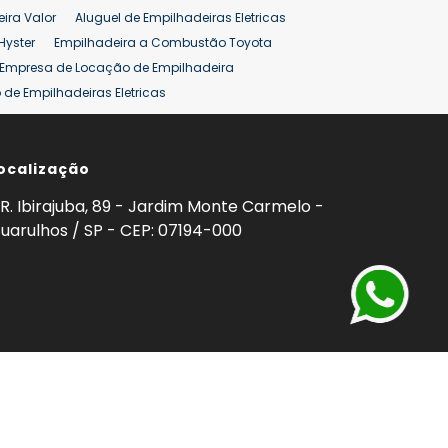
ira Valor
Aluguel de Empilhadeiras Eletricas
Hyster
Empilhadeira a Combustão Toyota
Empresa de Locação de Empilhadeira
de Empilhadeiras Eletricas
ção de Empilhadeiras
Preço Aluguel Empilhadeira
ocalização
omprar Empilhadeira Hyster
Venda de Empilhadeira
enda
Aluguel de Empilhadeira 25 ton
R. Ibirajuba, 89 - Jardim Monte Carmelo -
5 ton
Venda Empilhadeiras 25 ton
uarulhos / SP - CEP: 07194-000