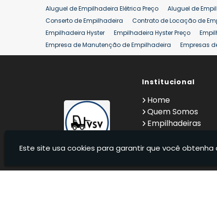
Aluguel de Empilhadeira Elétrica Preço
Aluguel de Empi
Conserto de Empilhadeira
Contrato de Locação de Em
Empilhadeira Hyster
Empilhadeira Hyster Preço
Empil
Empresa de Manutenção de Empilhadeira
Empresas d
Locação Empilhadeira Hyster
Locação Empilhadeira p
Manutenção em Empilhadeiras
Manutenção Preventiv
Reforma de Empilhadeira
Comprar Empilhadeira
Institucional
Co
Venda de Empilhadeiras
Venda de Empilhadeiras Us
Home
Locação de Empilhadeira 25 ton
Comprar Empilhadeir
Quem Somos
Empilhadeiras
Contato
Informações
Este site usa cookies para garantir que você obtenha 
VSV Empilhadeiras - Venda, locação e manutenção