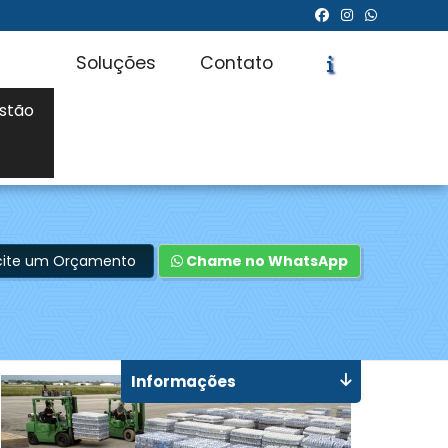
Soluções
Contato
stão
icite um Orçamento
Chame no WhatsApp
Informações