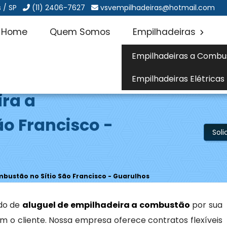
 / SP
(11) 2406-7627
vsvempilhadeiras@hotmail.com
Home
Quem Somos
Empilhadeiras
Empilhadeiras a Combu
Empilhadeiras Elétricas
ira a
o Francisco -
Sol
mbustão no Sítio São Francisco - Guarulhos
do de
aluguel de empilhadeira a combustão
por sua
 o cliente. Nossa empresa oferece contratos flexíveis