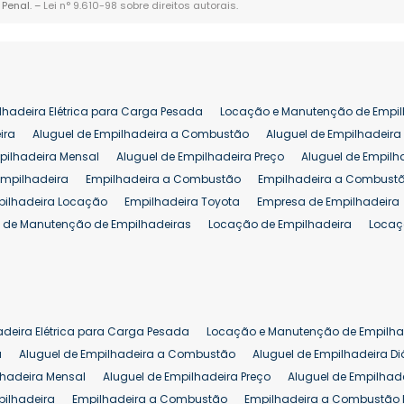
 Penal. –
Lei n° 9.610-98 sobre direitos autorais
.
lhadeira Elétrica para Carga Pesada
Locação e Manutenção de Empil
ira
Aluguel de Empilhadeira a Combustão
Aluguel de Empilhadeira 
pilhadeira Mensal
Aluguel de Empilhadeira Preço
Aluguel de Empilh
Empilhadeira
Empilhadeira a Combustão
Empilhadeira a Combustã
pilhadeira Locação
Empilhadeira Toyota
Empresa de Empilhadeira
 de Manutenção de Empilhadeiras
Locação de Empilhadeira
Locaç
 para Hipermercados
Locação Empilhadeira para Mercados
Manut
iva Empilhadeiras
Peças de Empilhadeiras
Peças para Empilhadeir
Comprar Empilhadeira Elétrica
Comprar Empilhadeira Eletrica Usada
Venda de Empilhadeiras Usadas
Venda Empilhadeiras
Preço de Em
adeira Elétrica para Carga Pesada
Locação e Manutenção de Empilha
eira 25 ton
Comprar Empilhadeira 25 ton
Empilhadeira a Combust
a
Aluguel de Empilhadeira a Combustão
Aluguel de Empilhadeira Di
lhadeira Mensal
Aluguel de Empilhadeira Preço
Aluguel de Empilhade
pilhadeira
Empilhadeira a Combustão
Empilhadeira a Combustão 