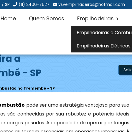
 / SP
(11) 2406-7627
vsvempilhadeiras@hotmail.com
Home
Quem Somos
Empilhadeiras
Empilhadeiras a Combu
Empilhadeiras Elétricas
ira a
mbé - SP
Sol
ombustão no Tremembé - SP
combustão
pode ser uma estratégia vantajosa para sua
as são conhecidas por sua robustez e potência, ideais
ar cargas pesadas. A capacidade de operar por longas
entes as tornam essenciais em operações intensivas. É