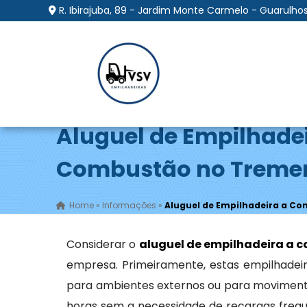
R. Ibirajuba, 89 - Jardim Monte Carmelo - Guarulhos
Aluguel de Empilhade
Combustão no Treme
Home
»
Informações
»
Aluguel de Empilhadeira a C
Considerar o
aluguel de empilhadeira a 
empresa. Primeiramente, estas empilhadeir
para ambientes externos ou para moviment
horas sem a necessidade de recargas frequ