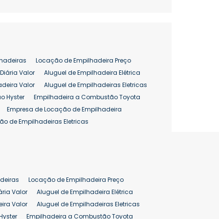
hadeiras
Locação de Empilhadeira Preço
Diária Valor
Aluguel de Empilhadeira Elétrica
adeira Valor
Aluguel de Empilhadeiras Eletricas
o Hyster
Empilhadeira a Combustão Toyota
Empresa de Locação de Empilhadeira
ão de Empilhadeiras Eletricas
enção de Empilhadeiras
as
Preço Aluguel Empilhadeira
Comprar Empilhadeira Hyster
pilhadeira
Empilhadeira Venda
deiras
Locação de Empilhadeira Preço
ão 25 ton
Preço de Empilhadeira 25 ton
ária Valor
Aluguel de Empilhadeira Elétrica
ira Valor
Aluguel de Empilhadeiras Eletricas
Hyster
Empilhadeira a Combustão Toyota