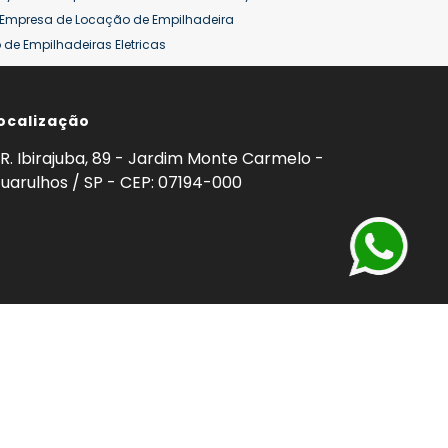
Empresa de Locação de Empilhadeira
de Empilhadeiras Eletricas
ção de Empilhadeiras
Preço Aluguel Empilhadeira
ocalização
omprar Empilhadeira Hyster
Venda de Empilhadeira
enda
Aluguel de Empilhadeira 25 ton
R. Ibirajuba, 89 - Jardim Monte Carmelo -
5 ton
Venda Empilhadeiras 25 ton
uarulhos / SP - CEP: 07194-000