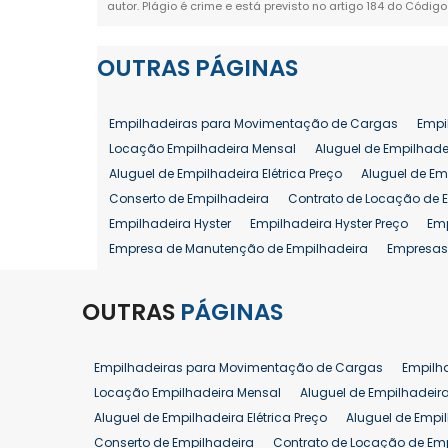
autor. Plágio é crime e está previsto no artigo 184 do Código
OUTRAS
PÁGINAS
Empilhadeiras para Movimentação de Cargas
Empi
Locação Empilhadeira Mensal
Aluguel de Empilhade
Aluguel de Empilhadeira Elétrica Preço
Aluguel de Em
Conserto de Empilhadeira
Contrato de Locação de 
Empilhadeira Hyster
Empilhadeira Hyster Preço
Em
Empresa de Manutenção de Empilhadeira
Empresas
Locação Empilhadeira Hyster
Locação Empilhadeira
Manutenção em Empilhadeiras
Manutenção Prevent
OUTRAS
PÁGINAS
Reforma de Empilhadeira
Comprar Empilhadeira
Venda de Empilhadeira
Venda de Empilhadeiras
Empilhadeiras para Movimentação de Cargas
Empilh
Aluguel de Empilhadeira 25 ton
Locação de Empilhad
Locação Empilhadeira Mensal
Aluguel de Empilhadeir
Venda Empilhadeiras 25 ton
Aluguel de Empilhadeira Elétrica Preço
Aluguel de Empi
Conserto de Empilhadeira
Contrato de Locação de Em