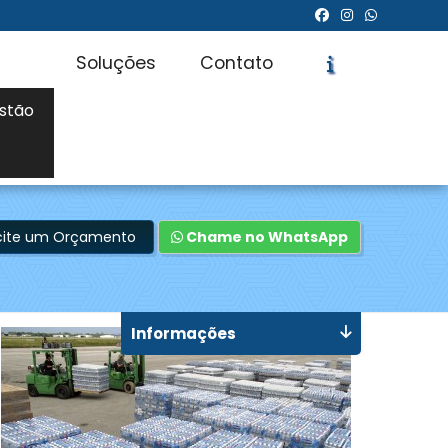
Soluções
Contato
stão
icite um Orçamento
Chame no WhatsApp
Informações