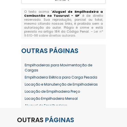
O texto acima "
Aluguel de Empilhadeira a
Combustão no Tucuruvi - SP
" é de direito
reservado. Sua reprodução, parcial ou total,
mesmo citando nossos links, é proibida sem a
autorização do autor. Plágio é crime e está
previsto no artigo 184 do Código Penal. –
Lei n°
9.610-98 sobre direitos autorais
.
OUTRAS
PÁGINAS
Empilhadeiras para Movimentação de
Cargas
Empilhadeira Elétrica para Carga Pesada
Locação e Manutenção de Empilhadeiras
Locação de Empilhadeira Preço
Locação Empilhadeira Mensal
Aluguel de Empilhadeira
Aluguel de Empilhadeira a Combustão
OUTRAS
PÁGINAS
Aluguel de Empilhadeira Diária Valor
Aluguel de Empilhadeira Elétrica