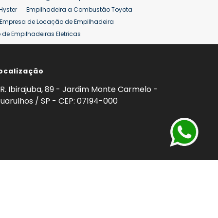
Hyster
Empilhadeira a Combustão Toyota
Empresa de Locação de Empilhadeira
de Empilhadeiras Eletricas
ção de Empilhadeiras
Preço Aluguel Empilhadeira
ocalização
omprar Empilhadeira Hyster
Venda de Empilhadeira
enda
Aluguel de Empilhadeira 25 ton
R. Ibirajuba, 89 - Jardim Monte Carmelo -
5 ton
Venda Empilhadeiras 25 ton
uarulhos / SP - CEP: 07194-000