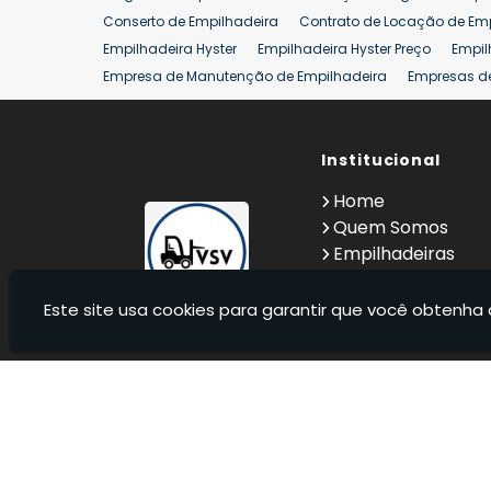
Conserto de Empilhadeira
Contrato de Locação de Em
Empilhadeira Hyster
Empilhadeira Hyster Preço
Empil
Empresa de Manutenção de Empilhadeira
Empresas d
Locação Empilhadeira Hyster
Locação Empilhadeira p
Manutenção em Empilhadeiras
Manutenção Preventiv
Reforma de Empilhadeira
Comprar Empilhadeira
Institucional
Co
Venda de Empilhadeiras
Venda de Empilhadeiras Us
Home
Locação de Empilhadeira 25 ton
Comprar Empilhadeir
Quem Somos
Empilhadeiras
Contato
Informações
Este site usa cookies para garantir que você obtenha 
VSV Empilhadeiras - Venda, locação e manutenção