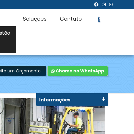
Soluções
Contato
stão
icite um Orçamento
Chame no WhatsApp
Informações