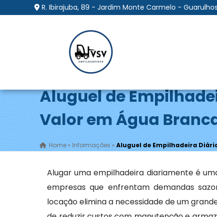
R. Ibirajuba, 89 - Jardim Monte Carmelo - Guarulhos
Aluguel de Empilhadei
Valor em Água Branca
Home
»
Informações
»
Aluguel de Empilhadeira Diári
Alugar uma empilhadeira diariamente é uma
empresas que enfrentam demandas sazona
locação elimina a necessidade de um grande
de reduzir custos com manutenção e armaze