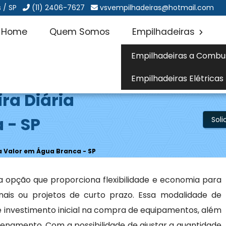
 / SP
(11) 2406-7627
vsvempilhadeiras@hotmail.com
Home
Quem Somos
Empilhadeiras
Empilhadeiras a Combu
Empilhadeiras Elétricas
ra Diária
 - SP
Sol
a Valor em Água Branca - SP
 opção que proporciona flexibilidade e economia para
is ou projetos de curto prazo. Essa modalidade de
 investimento inicial na compra de equipamentos, além
namento. Com a possibilidade de ajustar a quantidade