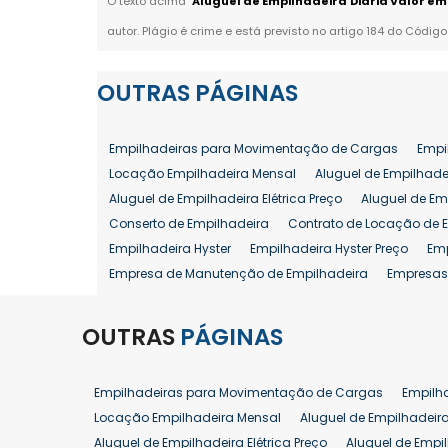
O texto acima "
Aluguel de Empilhadeira Diária Valor em
autor. Plágio é crime e está previsto no artigo 184 do Código
OUTRAS
PÁGINAS
Empilhadeiras para Movimentação de Cargas
Empi
Locação Empilhadeira Mensal
Aluguel de Empilhade
Aluguel de Empilhadeira Elétrica Preço
Aluguel de Em
Conserto de Empilhadeira
Contrato de Locação de 
Empilhadeira Hyster
Empilhadeira Hyster Preço
Em
Empresa de Manutenção de Empilhadeira
Empresas
Locação Empilhadeira Hyster
Locação Empilhadeira
Manutenção em Empilhadeiras
Manutenção Prevent
OUTRAS
PÁGINAS
Reforma de Empilhadeira
Comprar Empilhadeira
Venda de Empilhadeira
Venda de Empilhadeiras
Empilhadeiras para Movimentação de Cargas
Empilh
Aluguel de Empilhadeira 25 ton
Locação de Empilhad
Locação Empilhadeira Mensal
Aluguel de Empilhadeir
Venda Empilhadeiras 25 ton
Aluguel de Empilhadeira Elétrica Preço
Aluguel de Empi