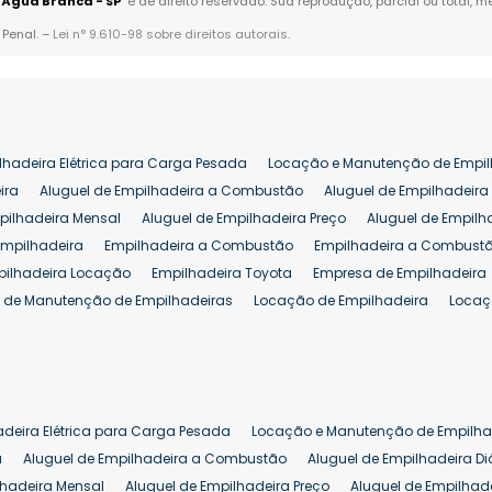
 Água Branca - SP
" é de direito reservado. Sua reprodução, parcial ou total,
 Penal. –
Lei n° 9.610-98 sobre direitos autorais
.
lhadeira Elétrica para Carga Pesada
Locação e Manutenção de Empil
ira
Aluguel de Empilhadeira a Combustão
Aluguel de Empilhadeira 
pilhadeira Mensal
Aluguel de Empilhadeira Preço
Aluguel de Empilh
Empilhadeira
Empilhadeira a Combustão
Empilhadeira a Combustã
pilhadeira Locação
Empilhadeira Toyota
Empresa de Empilhadeira
 de Manutenção de Empilhadeiras
Locação de Empilhadeira
Locaç
 para Hipermercados
Locação Empilhadeira para Mercados
Manut
iva Empilhadeiras
Peças de Empilhadeiras
Peças para Empilhadeir
Comprar Empilhadeira Elétrica
Comprar Empilhadeira Eletrica Usada
Venda de Empilhadeiras Usadas
Venda Empilhadeiras
Preço de Em
adeira Elétrica para Carga Pesada
Locação e Manutenção de Empilha
eira 25 ton
Comprar Empilhadeira 25 ton
Empilhadeira a Combust
a
Aluguel de Empilhadeira a Combustão
Aluguel de Empilhadeira Di
lhadeira Mensal
Aluguel de Empilhadeira Preço
Aluguel de Empilhade