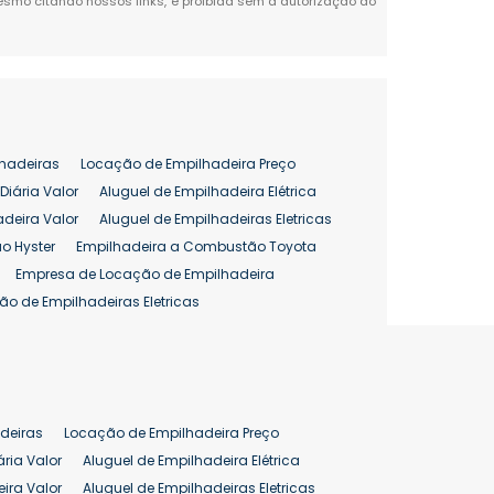
 mesmo citando nossos links, é proibida sem a autorização do
hadeiras
Locação de Empilhadeira Preço
Diária Valor
Aluguel de Empilhadeira Elétrica
adeira Valor
Aluguel de Empilhadeiras Eletricas
o Hyster
Empilhadeira a Combustão Toyota
Empresa de Locação de Empilhadeira
ão de Empilhadeiras Eletricas
enção de Empilhadeiras
as
Preço Aluguel Empilhadeira
Comprar Empilhadeira Hyster
pilhadeira
Empilhadeira Venda
deiras
Locação de Empilhadeira Preço
ão 25 ton
Preço de Empilhadeira 25 ton
ária Valor
Aluguel de Empilhadeira Elétrica
ira Valor
Aluguel de Empilhadeiras Eletricas