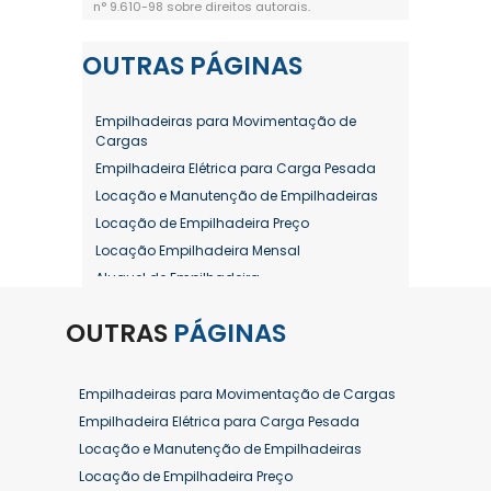
n° 9.610-98 sobre direitos autorais
.
OUTRAS
PÁGINAS
Empilhadeiras para Movimentação de
Cargas
Empilhadeira Elétrica para Carga Pesada
Locação e Manutenção de Empilhadeiras
Locação de Empilhadeira Preço
Locação Empilhadeira Mensal
Aluguel de Empilhadeira
Aluguel de Empilhadeira a Combustão
OUTRAS
PÁGINAS
Aluguel de Empilhadeira Diária Valor
Aluguel de Empilhadeira Elétrica
Aluguel de Empilhadeira Elétrica Preço
Empilhadeiras para Movimentação de Cargas
Aluguel de Empilhadeira Mensal
Empilhadeira Elétrica para Carga Pesada
Aluguel de Empilhadeira Preço
Locação e Manutenção de Empilhadeiras
Aluguel de Empilhadeira Valor
Locação de Empilhadeira Preço