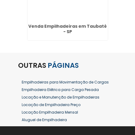
etrica
Venda Empilhadeiras em Taubaté
Alugu
- SP
- SP
OUTRAS
PÁGINAS
Empilhadeiras para Movimentação de Cargas
Empilhadeira Elétrica para Carga Pesada
Locação e Manutenção de Empilhadeiras
Locação de Empilhadeira Preço
Locação Empilhadeira Mensal
Aluguel de Empilhadeira
Aluguel de Empilhadeira a Combustão
Aluguel de Empilhadeira Diária Valor