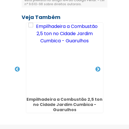
está previsto no artigo 184 do Código Penal. –
Lei
n° 9.610-98 sobre direitos autorais
.
Veja Também
etrica
Empilhadeira a Combustão 2,5 ton
Peças 
a - SP
no Cidade Jardim Cumbica -
Guarulhos