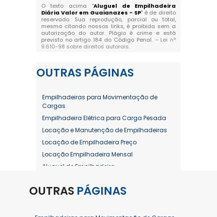
O texto acima "
Aluguel de Empilhadeira
Diária Valor em Guaianazes - SP
" é de direito
reservado. Sua reprodução, parcial ou total,
mesmo citando nossos links, é proibida sem a
autorização do autor. Plágio é crime e está
previsto no artigo 184 do Código Penal. –
Lei n°
9.610-98 sobre direitos autorais
.
OUTRAS
PÁGINAS
Empilhadeiras para Movimentação de
Cargas
Empilhadeira Elétrica para Carga Pesada
Locação e Manutenção de Empilhadeiras
Locação de Empilhadeira Preço
Locação Empilhadeira Mensal
Aluguel de Empilhadeira
Aluguel de Empilhadeira a Combustão
OUTRAS
PÁGINAS
Aluguel de Empilhadeira Diária Valor
Aluguel de Empilhadeira Elétrica
Aluguel de Empilhadeira Elétrica Preço