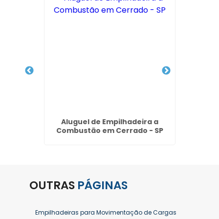
iras no
Aluguel de Empilhadeira a
Empi
hos
Combustão em Cerrado - SP
S
OUTRAS
PÁGINAS
Empilhadeiras para Movimentação de Cargas