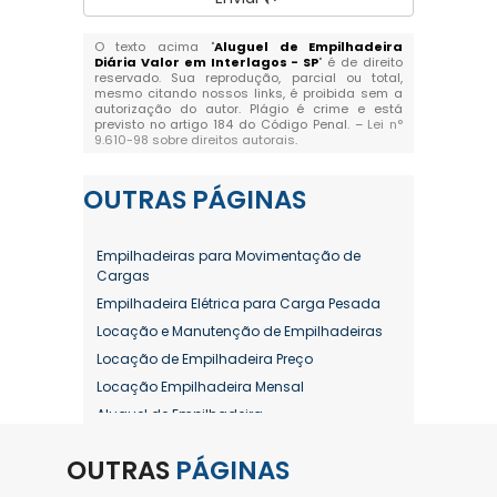
O texto acima "
Aluguel de Empilhadeira
Diária Valor em Interlagos - SP
" é de direito
reservado. Sua reprodução, parcial ou total,
mesmo citando nossos links, é proibida sem a
autorização do autor. Plágio é crime e está
previsto no artigo 184 do Código Penal. –
Lei n°
9.610-98 sobre direitos autorais
.
OUTRAS
PÁGINAS
Empilhadeiras para Movimentação de
Cargas
Empilhadeira Elétrica para Carga Pesada
Locação e Manutenção de Empilhadeiras
Locação de Empilhadeira Preço
Locação Empilhadeira Mensal
Aluguel de Empilhadeira
Aluguel de Empilhadeira a Combustão
OUTRAS
PÁGINAS
Aluguel de Empilhadeira Diária Valor