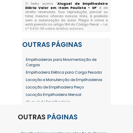
O texto acima "
Aluguel de Empilhadeira
Diária Valor em Itaim Paulista - SP
" é de
direito reservado. Sua reprodução, parcial ou
total, mesmo citando nossos links, é proibida
sem a autorização do autor. Plágio é crime e
está previsto no artigo 184 do Código Penal. –
Lei
n° 9.610-98 sobre direitos autorais
.
OUTRAS
PÁGINAS
Empilhadeiras para Movimentação de
Cargas
Empilhadeira Elétrica para Carga Pesada
Locação e Manutenção de Empilhadeiras
Locação de Empilhadeira Preço
Locação Empilhadeira Mensal
Aluguel de Empilhadeira
Aluguel de Empilhadeira a Combustão
OUTRAS
PÁGINAS
Aluguel de Empilhadeira Diária Valor
Aluguel de Empilhadeira Elétrica
Aluguel de Empilhadeira Elétrica Preço