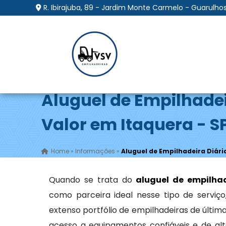
R. Ibirajuba, 89 - Jardim Monte Carmelo - Guarulhos
Aluguel de Empilhadei
Valor em Itaquera - S
Home
»
Informações
»
Aluguel de Empilhadeira Diári
Quando se trata do
aluguel de empilhad
como parceira ideal nesse tipo de servi
extenso portfólio de empilhadeiras de últi
acesso a equipamentos confiáveis e de alt