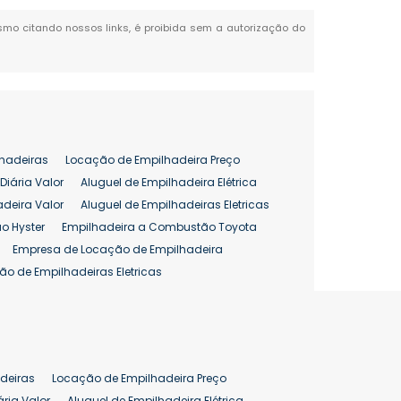
mesmo citando nossos links, é proibida sem a autorização do
hadeiras
Locação de Empilhadeira Preço
Diária Valor
Aluguel de Empilhadeira Elétrica
adeira Valor
Aluguel de Empilhadeiras Eletricas
o Hyster
Empilhadeira a Combustão Toyota
Empresa de Locação de Empilhadeira
ão de Empilhadeiras Eletricas
enção de Empilhadeiras
as
Preço Aluguel Empilhadeira
Comprar Empilhadeira Hyster
pilhadeira
Empilhadeira Venda
deiras
Locação de Empilhadeira Preço
ão 25 ton
Preço de Empilhadeira 25 ton
ária Valor
Aluguel de Empilhadeira Elétrica