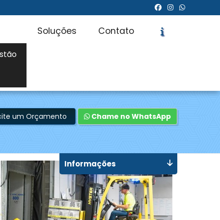
Soluções
Contato
stão
icite um Orçamento
Chame no WhatsApp
Informações