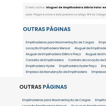
O texto acima "
Aluguel de Empilhadeira Diária Valor e
autor. Plágio é crime e está previsto no artigo 184 do Código
OUTRAS
PÁGINAS
Empilhadeiras para Movimentação de Cargas
Empi
Locação Empilhadeira Mensal
Aluguel de Empilhade
Aluguel de Empilhadeira Elétrica Preço
Aluguel de Em
Conserto de Empilhadeira
Contrato de Locação de 
Empilhadeira Hyster
Empilhadeira Hyster Preço
Em
Empresa de Manutenção de Empilhadeira
Empresas
Locação Empilhadeira Hyster
Locação Empilhadeira
Manutenção em Empilhadeiras
Manutenção Prevent
OUTRAS
PÁGINAS
Reforma de Empilhadeira
Comprar Empilhadeira
Venda de Empilhadeira
Venda de Empilhadeiras
Empilhadeiras para Movimentação de Cargas
Empilh
Aluguel de Empilhadeira 25 ton
Locação de Empilhad
Locação Empilhadeira Mensal
Aluguel de Empilhadeir