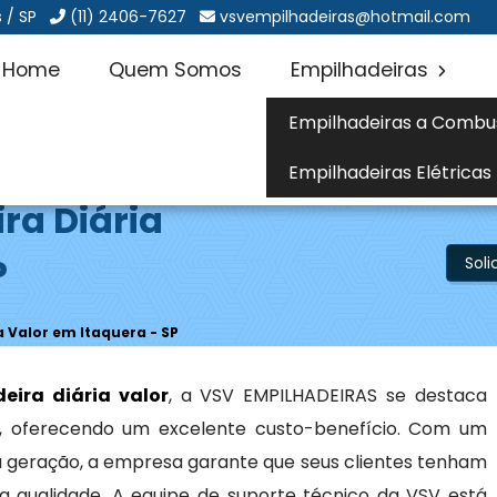
 / SP
(11) 2406-7627
vsvempilhadeiras@hotmail.com
Home
Quem Somos
Empilhadeiras
Empilhadeiras a Combu
Empilhadeiras Elétricas
ra Diária
P
Sol
a Valor em Itaquera - SP
eira diária valor
, a VSV EMPILHADEIRAS se destaca
ço, oferecendo um excelente custo-benefício. Com um
ma geração, a empresa garante que seus clientes tenham
a qualidade. A equipe de suporte técnico da VSV está