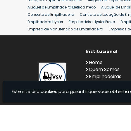
Venda Empilhadeiras 25 ton
Aluguel de Empilhadeira Elétrica Preço
Aluguel de Empi
Conserto de Empilhadeira
Contrato de Locação de Em
Empilhadeira Hyster
Empilhadeira Hyster Preço
Empil
Empresa de Manutenção de Empilhadeira
Empresas d
Locação Empilhadeira Hyster
Locação Empilhadeira p
Manutenção em Empilhadeiras
Manutenção Preventiv
Reforma de Empilhadeira
Comprar Empilhadeira
Institucional
Co
Venda de Empilhadeiras
Venda de Empilhadeiras Us
Home
Locação de Empilhadeira 25 ton
Comprar Empilhadeir
Quem Somos
Empilhadeiras
Contato
Informações
Este site usa cookies para garantir que você obtenha 
VSV Empilhadeiras - Venda, locação e manutenção