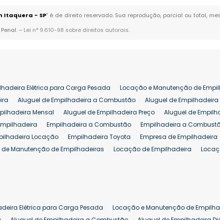
m Itaquera - SP
" é de direito reservado. Sua reprodução, parcial ou total, 
 Penal. –
Lei n° 9.610-98 sobre direitos autorais
.
lhadeira Elétrica para Carga Pesada
Locação e Manutenção de Empil
ira
Aluguel de Empilhadeira a Combustão
Aluguel de Empilhadeira 
pilhadeira Mensal
Aluguel de Empilhadeira Preço
Aluguel de Empilh
Empilhadeira
Empilhadeira a Combustão
Empilhadeira a Combustã
pilhadeira Locação
Empilhadeira Toyota
Empresa de Empilhadeira
 de Manutenção de Empilhadeiras
Locação de Empilhadeira
Locaç
 para Hipermercados
Locação Empilhadeira para Mercados
Manut
iva Empilhadeiras
Peças de Empilhadeiras
Peças para Empilhadeir
Comprar Empilhadeira Elétrica
Comprar Empilhadeira Eletrica Usada
Venda de Empilhadeiras Usadas
Venda Empilhadeiras
Preço de Em
adeira Elétrica para Carga Pesada
Locação e Manutenção de Empilha
eira 25 ton
Comprar Empilhadeira 25 ton
Empilhadeira a Combust
a
Aluguel de Empilhadeira a Combustão
Aluguel de Empilhadeira Di