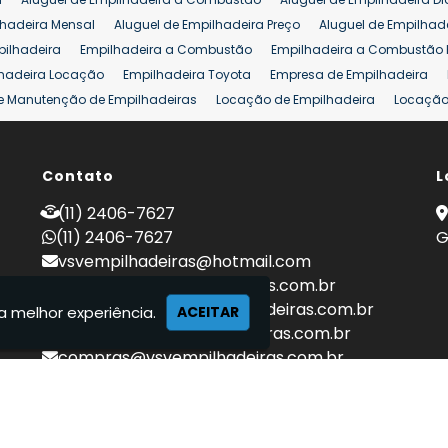
lhadeira Mensal
Aluguel de Empilhadeira Preço
Aluguel de Empilhade
pilhadeira
Empilhadeira a Combustão
Empilhadeira a Combustão 
hadeira Locação
Empilhadeira Toyota
Empresa de Empilhadeira
e Manutenção de Empilhadeiras
Locação de Empilhadeira
Locação 
ara Hipermercados
Locação Empilhadeira para Mercados
Manuten
a Empilhadeiras
Peças de Empilhadeiras
Peças para Empilhadeiras
mprar Empilhadeira Elétrica
Contato
Comprar Empilhadeira Eletrica Usada
L
C
adas
Venda Empilhadeiras
Preço de Empilhadeira
Empilhadeira V
(11) 2406-7627
a 25 ton
Empilhadeira a Combustão 25 ton
Preço de Empilhadeira 2
(11) 2406-7627
G
vsvempilhadeiras@hotmail.com
locacao@vsvempilhadeiras.com.br
manutencao@vsvempilhadeiras.com.br
a melhor experiência.
ACEITAR
financeiro@vsvempilhadeiras.com.br
compras@vsvempilhadeiras.com.br
 de empilhadeiras