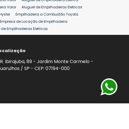
ira Valor
Aluguel de Empilhadeiras Eletricas
Hyster
Empilhadeira a Combustão Toyota
Empresa de Locação de Empilhadeira
de Empilhadeiras Eletricas
ção de Empilhadeiras
Preço Aluguel Empilhadeira
ocalização
omprar Empilhadeira Hyster
Venda de Empilhadeira
enda
Aluguel de Empilhadeira 25 ton
R. Ibirajuba, 89 - Jardim Monte Carmelo -
5 ton
Venda Empilhadeiras 25 ton
uarulhos / SP - CEP: 07194-000