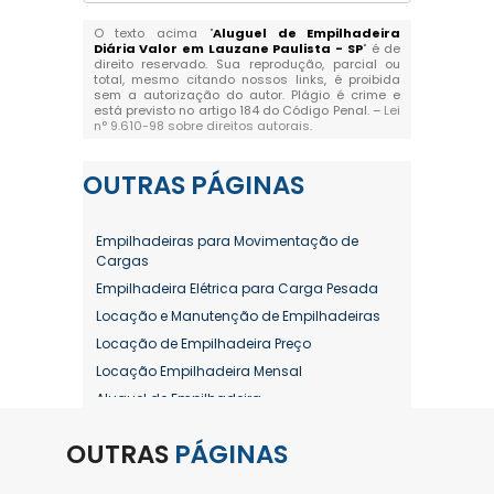
O texto acima "
Aluguel de Empilhadeira
Diária Valor em Lauzane Paulista - SP
" é de
direito reservado. Sua reprodução, parcial ou
total, mesmo citando nossos links, é proibida
sem a autorização do autor. Plágio é crime e
está previsto no artigo 184 do Código Penal. –
Lei
n° 9.610-98 sobre direitos autorais
.
OUTRAS
PÁGINAS
Empilhadeiras para Movimentação de
Cargas
Empilhadeira Elétrica para Carga Pesada
Locação e Manutenção de Empilhadeiras
Locação de Empilhadeira Preço
Locação Empilhadeira Mensal
Aluguel de Empilhadeira
Aluguel de Empilhadeira a Combustão
OUTRAS
PÁGINAS
Aluguel de Empilhadeira Diária Valor
Aluguel de Empilhadeira Elétrica