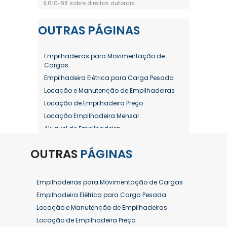
9.610-98 sobre direitos autorais
.
OUTRAS
PÁGINAS
Empilhadeiras para Movimentação de
Cargas
Empilhadeira Elétrica para Carga Pesada
Locação e Manutenção de Empilhadeiras
Locação de Empilhadeira Preço
Locação Empilhadeira Mensal
Aluguel de Empilhadeira
Aluguel de Empilhadeira a Combustão
OUTRAS
PÁGINAS
Aluguel de Empilhadeira Diária Valor
Aluguel de Empilhadeira Elétrica
Aluguel de Empilhadeira Elétrica Preço
Empilhadeiras para Movimentação de Cargas
Aluguel de Empilhadeira Mensal
Empilhadeira Elétrica para Carga Pesada
Aluguel de Empilhadeira Preço
Locação e Manutenção de Empilhadeiras
Aluguel de Empilhadeira Valor
Locação de Empilhadeira Preço