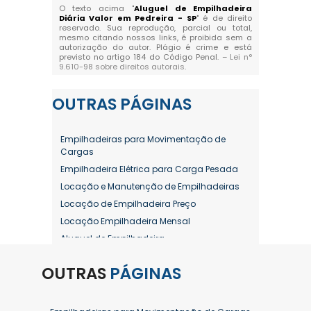
O texto acima "
Aluguel de Empilhadeira
Diária Valor em Pedreira - SP
" é de direito
reservado. Sua reprodução, parcial ou total,
mesmo citando nossos links, é proibida sem a
autorização do autor. Plágio é crime e está
previsto no artigo 184 do Código Penal. –
Lei n°
9.610-98 sobre direitos autorais
.
OUTRAS
PÁGINAS
Empilhadeiras para Movimentação de
Cargas
Empilhadeira Elétrica para Carga Pesada
Locação e Manutenção de Empilhadeiras
Locação de Empilhadeira Preço
Locação Empilhadeira Mensal
Aluguel de Empilhadeira
Aluguel de Empilhadeira a Combustão
OUTRAS
PÁGINAS
Aluguel de Empilhadeira Diária Valor
Aluguel de Empilhadeira Elétrica
Aluguel de Empilhadeira Elétrica Preço